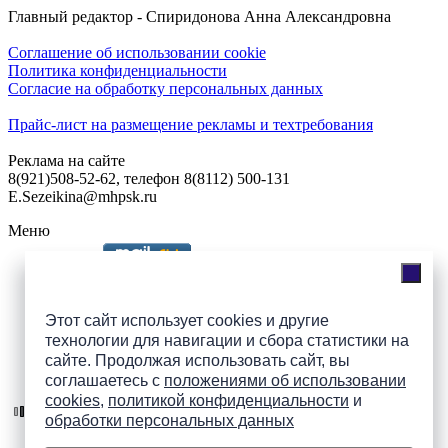
Главный редактор - Спиридонова Анна Александровна
Соглашение об использовании cookie
Политика конфиденциальности
Согласие на обработку персональных данных
Прайс-лист на размещение рекламы и техтребования
Реклама на сайте
8(921)508-52-62, телефон 8(8112) 500-131
E.Sezeikina@mhpsk.ru
Меню
Слушать радио «7 небо» онлайн
Этот сайт использует cookies и другие
технологии для навигации и сбора статистики на
сайте. Продолжая использовать сайт, вы
Подпишись на группы
соглашаетесь с
положениями об использовании
ПАИ в соцсетях!
cookies
,
политикой конфиденциальности
и
обработки персональных данных