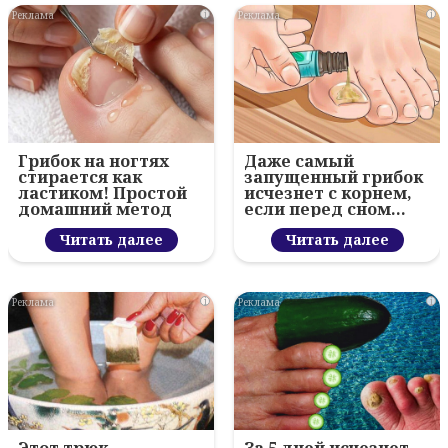
i
i
Грибок на ногтях
Даже самый
стирается как
запущенный грибок
ластиком! Простой
исчезнет с корнем,
домашний метод
если перед сном…
Читать далее
Читать далее
i
i