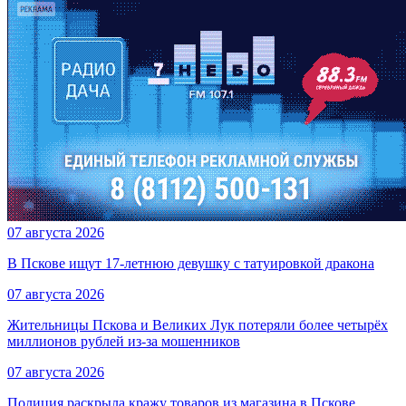
07 августа 2026
В Пскове ищут 17‑летнюю девушку с татуировкой дракона
07 августа 2026
Жительницы Пскова и Великих Лук потеряли более четырёх
миллионов рублей из-за мошенников
07 августа 2026
Полиция раскрыла кражу товаров из магазина в Пскове