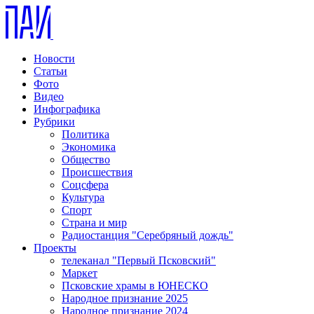
Новости
Статьи
Фото
Видео
Инфографика
Рубрики
Политика
Экономика
Общество
Происшествия
Соцсфера
Культура
Спорт
Страна и мир
Радиостанция "Серебряный дождь"
Проекты
телеканал "Первый Псковский"
Маркет
Псковские храмы в ЮНЕСКО
Народное признание 2025
Народное признание 2024