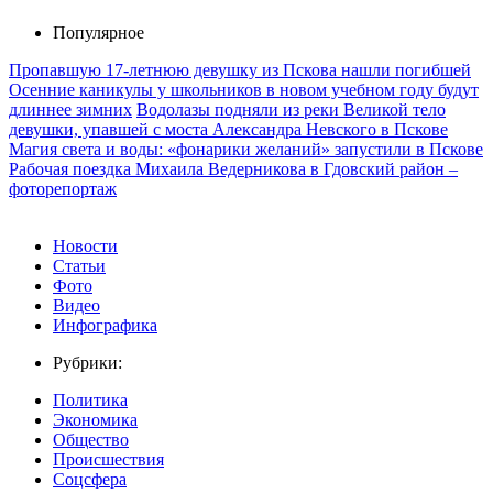
Популярное
Пропавшую 17-летнюю девушку из Пскова нашли погибшей
Осенние каникулы у школьников в новом учебном году будут
длиннее зимних
Водолазы подняли из реки Великой тело
девушки, упавшей с моста Александра Невского в Пскове
Магия света и воды: «фонарики желаний» запустили в Пскове
Рабочая поездка Михаила Ведерникова в Гдовский район –
фоторепортаж
Новости
Статьи
Фото
Видео
Инфографика
Рубрики:
Политика
Экономика
Общество
Происшествия
Соцсфера