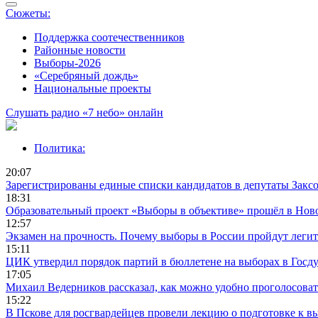
Сюжеты:
Поддержка соотечественников
Районные новости
Выборы-2026
«Серебряный дождь»
Национальные проекты
Слушать радио «7 небо» онлайн
Политика:
20:07
Зарегистрированы единые списки кандидатов в депутаты Заксо
18:31
Образовательный проект «Выборы в объективе» прошёл в Нов
12:57
Экзамен на прочность. Почему выборы в России пройдут леги
15:11
ЦИК утвердил порядок партий в бюллетене на выборах в Госд
17:05
Михаил Ведерников рассказал, как можно удобно проголосова
15:22
В Пскове для росгвардейцев провели лекцию о подготовке к в