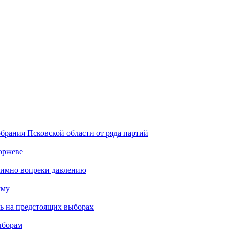
брания Псковской области от ряда партий
оржеве
тимно вопреки давлению
уму
ть на предстоящих выборах
ыборам