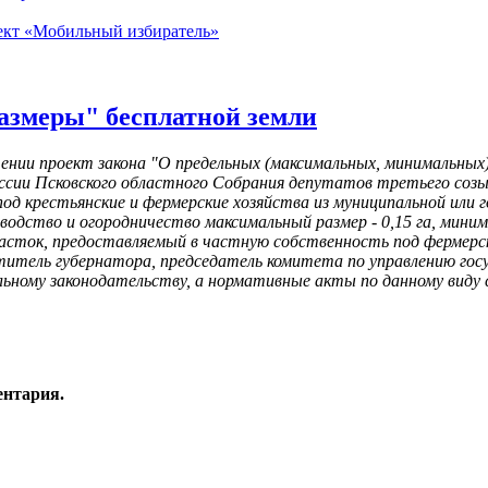
роект «Мобильный избиратель»
азмеры" бесплатной земли
тении проект закона "О предельных (максимальных, минимальных
ссии Псковского областного Собрания депутатов третьего созы
под крестьянские и фермерские хозяйства из муниципальной или
одство и огородничество максимальный размер - 0,15 га, минима
сток, предоставляемый в частную собственность под фермерски
еститель губернатора, председатель комитета по управлению 
ному законодательству, а нормативные акты по данному виду 
ентария.