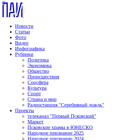
0
Новости
Статьи
Фото
Видео
Инфографика
Рубрики
Политика
Экономика
Общество
Происшествия
Соцсфера
Культура
Спорт
Страна и мир
Радиостанция "Серебряный дождь"
Проекты
телеканал "Первый Псковский"
Маркет
Псковские храмы в ЮНЕСКО
Народное признание 2025
Народное признание 2024