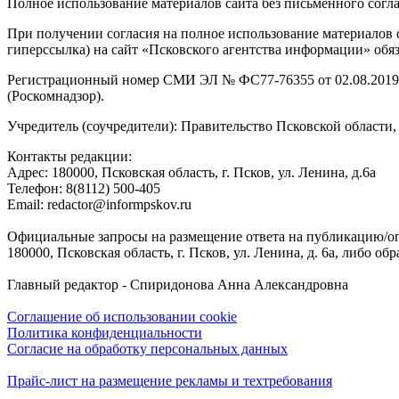
Полное использование материалов сайта без письменного согл
При получении согласия на полное использование материалов с
гиперссылка) на сайт «Псковского агентства информации» обяз
Регистрационный номер СМИ ЭЛ № ФС77-76355 от 02.08.2019,
(Роскомнадзор).
Учредитель (соучредители): Правительство Псковской облас
Контакты редакции:
Адреc: 180000, Псковская область, г. Псков, ул. Ленина, д.6а
Телефон: 8(8112) 500-405
Email: redactor@informpskov.ru
Официальные запросы на размещение ответа на публикацию/оп
180000, Псковская область, г. Псков, ул. Ленина, д. 6а, либо об
Главный редактор - Спиридонова Анна Александровна
Соглашение об использовании cookie
Политика конфиденциальности
Согласие на обработку персональных данных
Прайс-лист на размещение рекламы и техтребования