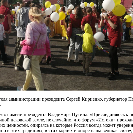
теля администрации президента Сергей Кириенко, губернатор П
.
м от имени президента Владимира Путина. «Присоединяюсь к по
ной псковской земле, не случайно, что форум «Истоки» проходит 
ких ценностей, опираясь на которые Россия всегда может уверен
о в этих традициях, в этих корнях и опоре наша великая сила», 