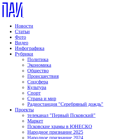
Новости
Статьи
Фото
Видео
Инфографика
Рубрики
Политика
Экономика
Общество
Происшествия
Соцсфера
Культура
Спорт
Страна и мир
Радиостанция "Серебряный дождь"
Проекты
телеканал "Первый Псковский"
Маркет
Псковские храмы в ЮНЕСКО
Народное признание 2025
Народное признание 2024