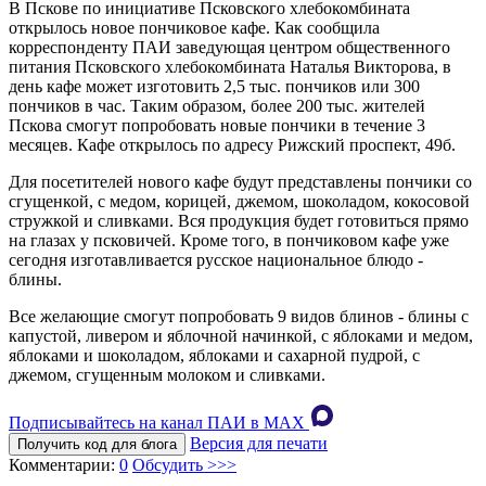
В Пскове по инициативе Псковского хлебокомбината
открылось новое пончиковое кафе. Как сообщила
корреспонденту ПАИ заведующая центром общественного
питания Псковского хлебокомбината Наталья Викторова, в
день кафе может изготовить 2,5 тыс. пончиков или 300
пончиков в час. Таким образом, более 200 тыс. жителей
Пскова смогут попробовать новые пончики в течение 3
месяцев. Кафе открылось по адресу Рижский проспект, 49б.
Для посетителей нового кафе будут представлены пончики со
сгущенкой, с медом, корицей, джемом, шоколадом, кокосовой
стружкой и сливками. Вся продукция будет готовиться прямо
на глазах у псковичей. Кроме того, в пончиковом кафе уже
сегодня изготавливается русское национальное блюдо -
блины.
Все желающие смогут попробовать 9 видов блинов - блины с
капустой, ливером и яблочной начинкой, с яблоками и медом,
яблоками и шоколадом, яблоками и сахарной пудрой, с
джемом, сгущенным молоком и сливками.
Подписывайтесь на канал ПАИ в MAХ
Версия для печати
Получить код для блога
Комментарии:
0
Обсудить >>>