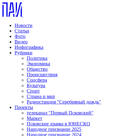
Новости
Статьи
Фото
Видео
Инфографика
Рубрики
Политика
Экономика
Общество
Происшествия
Соцсфера
Культура
Спорт
Страна и мир
Радиостанция "Серебряный дождь"
Проекты
телеканал "Первый Псковский"
Маркет
Псковские храмы в ЮНЕСКО
Народное признание 2025
Народное признание 2024