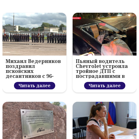
Михаил Ведерников
Пьяный водитель
поздравил
Chevrolet устроила
псковских
тройное ДТП с
десантников с 96-
пострадавшими в
летием ВДВ и
Пскове
вручил награды
Читать далее
Читать далее