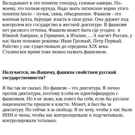
Вкладывают в это понятие геноцид, газовые камеры. По-
моему, это полная ерунда. Надо знать латинские корни этого
понятия fascio – пучок, связь, объединение. Фашизм - это
военная хунта, берущая власть в свои руки. Она держит под
контролем все государство в жесткой диктатуре. В фашизме
нет расового оттенка. Фашизм может быть где угодно: в
Южной Америке, в Германии, в Италии…. А насчет России, у
нас были похожие режимы: Иван Грозный, Петр Первый.
Рабство у нас существовало до середины ХIХ века.
Сталинское время тоже можно назвать фашизмом.
Получается, по-Вашему, фашизм свойствен русской
государственности?
Я бы так не сказал. Но фашизм – это диктатура. Я лично
против диктатуры, поэтому я себя не идентифицирую с
фашизмом. Но я не знаю, как повел бы себя, если бы русские
националисты пришли к власти. Может, я был бы за
диктатуру. Но сейчас я за свободу. Я не хочу, чтобы у нас были
ИНН и чипы, чтобы нас контролировали и подсчитывали,
контролировали тотально.