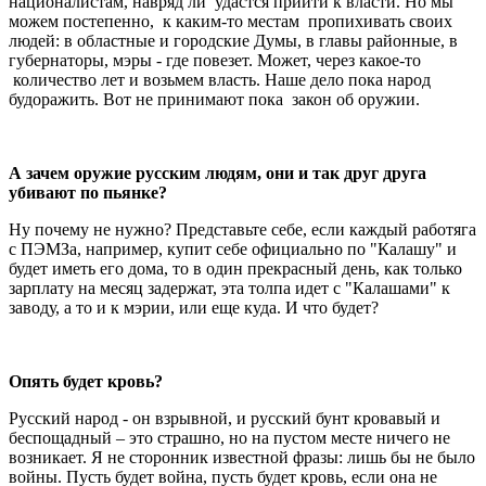
националистам, навряд ли удастся прийти к власти. Но мы
можем постепенно, к каким-то местам пропихивать своих
людей: в областные и городские Думы, в главы районные, в
губернаторы, мэры - где повезет. Может, через какое-то
количество лет и возьмем власть. Наше дело пока народ
будоражить. Вот не принимают пока закон об оружии.
А зачем оружие русским людям, они и так друг друга
убивают по пьянке?
Ну почему не нужно? Представьте себе, если каждый работяга
с ПЭМЗа, например, купит себе официально по "Калашу" и
будет иметь его дома, то в один прекрасный день, как только
зарплату на месяц задержат, эта толпа идет с "Калашами" к
заводу, а то и к мэрии, или еще куда. И что будет?
Опять будет кровь?
Русский народ - он взрывной, и русский бунт кровавый и
беспощадный – это страшно, но на пустом месте ничего не
возникает. Я не сторонник известной фразы: лишь бы не было
войны. Пусть будет война, пусть будет кровь, если она не