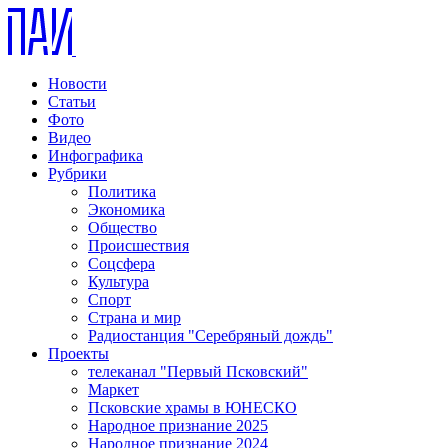
Новости
Статьи
Фото
Видео
Инфографика
Рубрики
Политика
Экономика
Общество
Происшествия
Соцсфера
Культура
Спорт
Страна и мир
Радиостанция "Серебряный дождь"
Проекты
телеканал "Первый Псковский"
Маркет
Псковские храмы в ЮНЕСКО
Народное признание 2025
Народное признание 2024