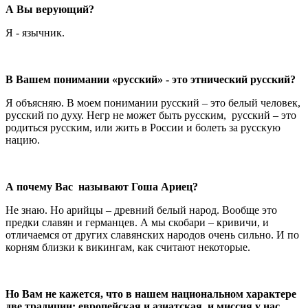
А Вы верующий?
Я - язычник.
В Вашем понимании «русский» - это этнический русский?
Я объясняю. В моем понимании русский – это белый человек,
русский по духу. Негр не может быть русским, русский – это
родиться русским, или жить в России и болеть за русскую
нацию.
А почему Вас называют Гоша Ариец?
Не знаю. Но арийцы – древний белый народ. Вообще это
предки славян и германцев. А мы скобари – кривичи, и
отличаемся от других славянских народов очень сильно. И по
корням близки к викингам, как считают некоторые.
Но Вам не кажется, что в нашем национальном характере
две традиции: европейская и азиатская, и миссия у нас