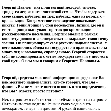
Георгий Павлов - интеллигентный молодой человек
тридцати лет, из интеллигентной семьи. Чтобы содержать
свою семью, работает на трех работах, одна из которых –
кровельщик. Когда местное телевидение показывает
пикеты Гоши Арийца у стен посольства Латвии, где он и
его товарищи выступают против дискриминации
русскоязычного населения, Георгий вполне в рамках
конституционного законодательства выражает свою точку
зрения. Он позиционирует себя русским националистом. У
него накопились обиды на государство и правительство за
много лет, и возможно, справедливые. Георгий старается
себя не ассоциировать с «этим государством», и у него есть
свой путь. О нем мы и говорим с Георгием Павловым.
Георгий, средства массовой информации определяют Вас
как местного националиста, кто-то говорит, что Вы –
фашист. Вы не можете внести ясность в эти определения,
кто Вы? Может, просто патриот?
Нет, патриотом я себя не считаю, сейчас патриот на патриоте.
Патриотизм стал модным. Раньше было модно быть
демократом, теперь - патриотом. Я русский националист.