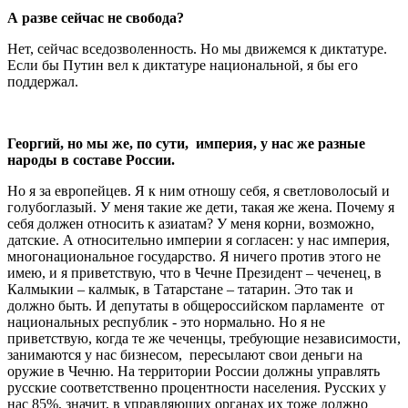
А разве сейчас не свобода?
Нет, сейчас вседозволенность. Но мы движемся к диктатуре.
Если бы Путин вел к диктатуре национальной, я бы его
поддержал.
Георгий, но мы же, по сути, империя, у нас же разные
народы в составе России.
Но я за европейцев. Я к ним отношу себя, я светловолосый и
голубоглазый. У меня такие же дети, такая же жена. Почему я
себя должен относить к азиатам? У меня корни, возможно,
датские. А относительно империи я согласен: у нас империя,
многонациональное государство. Я ничего против этого не
имею, и я приветствую, что в Чечне Президент – чеченец, в
Калмыкии – калмык, в Татарстане – татарин. Это так и
должно быть. И депутаты в общероссийском парламенте от
национальных республик - это нормально. Но я не
приветствую, когда те же чеченцы, требующие независимости,
занимаются у нас бизнесом, пересылают свои деньги на
оружие в Чечню. На территории России должны управлять
русские соответственно процентности населения. Русских у
нас 85%, значит, в управляющих органах их тоже должно