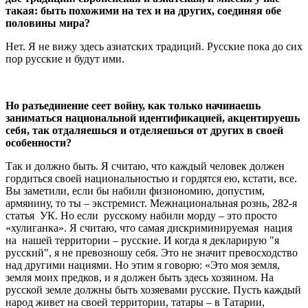
такая: быть похожими на тех и на других, соединяя обе
половины мира?
Нет. Я не вижу здесь азиатских традиций. Русские пока до сих
пор русские и будут ими.
Но разъединение сеет войну, как только начинаешь
заниматься национальной идентификацией, акцентируешь
себя, так отдаляешься и отделяешься от других в своей
особенности?
Так и должно быть. Я считаю, что каждый человек должен
гордиться своей национальностью и гордятся ею, кстати, все.
Вы заметили, если бы набили физиономию, допустим,
армянину, то ты – экстремист. Межнациональная рознь, 282-я
статья УК. Но если русскому набили морду – это просто
«хулиганка». Я считаю, что самая дискриминируемая нация
на нашей территории – русские. И когда я декларирую "я
русский", я не превозношу себя. Это не значит превосходство
над другими нациями. Но этим я говорю: «Это моя земля,
земля моих предков, и я должен быть здесь хозяином. На
русской земле должны быть хозяевами русские. Пусть каждый
народ живет на своей территории, татары – в Татарии,