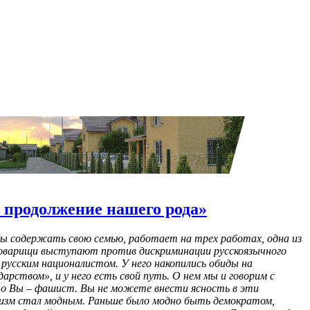
- продолжение нашего рода»
трянет в болоте. А правда нужна как толчок народу. Нам-то, русским националистам, навряд ли удастся прийти к власти. Но мы можем постепенно, к каким-то местам пропихивать своих людей: в областные и городские Думы, в главы районные, в губернаторы, мэры - где повезет. Может, через какое-то количество лет и возьмем власть. Наше дело пока народ будоражить. Вот не принимают пока закон об оружии. А зачем оружие русским людям, они и так друг друга убивают по пьянке? Ну почему не нужно? Представьте себе, если каждый работяга с ПЭМЗа, например, купит себе официально по "Калашу" и будет иметь его дома, то в один прекрасный день, как только зарплату на месяц задержат, эта толпа идет с "Калашами" к заводу, а то и к мэрии, или еще куда. И что будет? Опять будет кровь? Русский народ - он взрывной, и русский бунт кровавый и беспощадный – это страшно, но на пустом месте ничего не возникает. Я не сторонник известной фразы: лишь бы не было войны. Пусть будет война, пусть будет кровь, если она не напрасна. Если русские завоюют свободу, значит, не напрасно. Вам не кажется, что не случайно таких, как Вы, Георгий, очень мало? Борьба за приоритет русских невозможна, русский человек очень смиренный, и все это ему чуждо - быть главным. Он не будет за себя бороться. Ну, а смирение – это уже чуждая нам, русским людям, христианская идеология. Куликово поле, вспомните, это что, смиренные люди? Но это христианский подвиг в защиту Отечества. Нет, это не христианский подвиг, а подвиг русского народа. На Куликовом поле русские бились за себя, за русскую землю. А не за Христа. Орда не имела своей религии, там были все церкви. Православным Орда давала ярлыки на княжение. А там был бой за продолжение русского рода и государственность. А Вы верующий? Я - язычник. В Вашем понимании «русский» - это этнический русский? Я объясняю. В моем понимании русский – это белый человек, русский по духу. Негр не может быть русским, русский – это родиться русским, или жить в России и болеть за русскую нацию. А почему Вас называют Гоша Ариец? Не знаю. Но арийцы – древний белый народ. Вообще это предки славян и германцев. А мы скобари – кривичи, и отличаемся от других славянских народов очень сильно. И по корням близки к викингам, как считают некоторые. Но Вам не кажется, что в нашем национальном характере две традиции: европейская и азиатская, и миссия у нас такая: быть похожими на тех и на других, соединяя обе половины мира? Нет. Я не вижу здесь азиатских традиций. Русские пока до сих пор русские и будут ими. Но разъединение сеет войну, как только начинаешь заниматься национальной идентификацией, акцентируешь себя, так отдаляешься и отделяешься от других в своей особенности? Так и должно быть. Я считаю, что каждый человек должен гордиться своей национальностью и гордятся ею, кстати, все. Вы заметили, если бы набили физиономию, допустим, армянину, то ты – экстремист. Межнациональная рознь, 282-я статья УК. Но если русскому набили морду – это просто «хулиганка». Я считаю, что самая дискриминируемая нация на нашей территории – русские. И когда я декларирую "я русский", я не превозношу себя. Это не значит превосходство над другими нациями. Но этим я говорю: «Это моя земля, земля моих предков, и я должен быть здесь хозяином. На русской земле должны быть хозяевами русские. Пусть каждый народ живет на своей территории, татары – в Татарии, калмыки – в Калмыкии… Георгий, мир сильно изменился, и в Париже уже может быть больше негров, чем французов, и этот процесс уже не остановишь. Идет великое переселение народов. И как русские могут быть хозяевами своей земли, если русские женщины не рожают? А это вина правительства. Нам не заработать, чтобы содержать семью. Но после войны женщины рожали. Тогда был другой менталитет. Тогда еще русский характер не вытравили. А сейчас мы интересуемся западными ценностями. Ну, мы хотели колбасы и полу