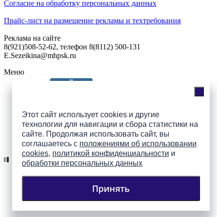
Согласие на обработку персональных данных
Прайс-лист на размещение рекламы и техтребования
Реклама на сайте
8(921)508-52-62, телефон 8(8112) 500-131
E.Sezeikina@mhpsk.ru
Меню
Слушать радио «7 небо» онлайн
Этот сайт использует cookies и другие
технологии для навигации и сбора статистики на
сайте. Продолжая использовать сайт, вы
Подпишись на группы
соглашаетесь с
положениями об использовании
ПАИ в соцсетях!
cookies
,
политикой конфиденциальности
и
обработки персональных данных
Принять