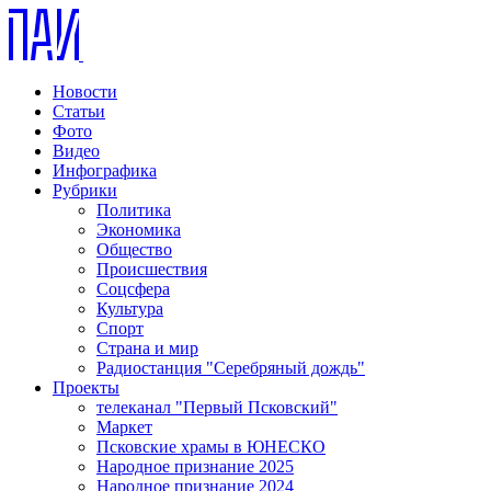
Новости
Статьи
Фото
Видео
Инфографика
Рубрики
Политика
Экономика
Общество
Происшествия
Соцсфера
Культура
Спорт
Страна и мир
Радиостанция "Серебряный дождь"
Проекты
телеканал "Первый Псковский"
Маркет
Псковские храмы в ЮНЕСКО
Народное признание 2025
Народное признание 2024