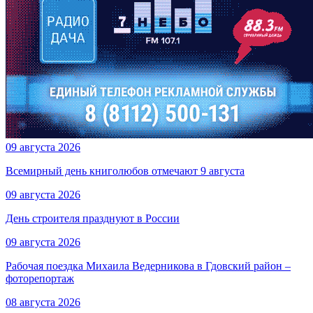
09 августа 2026
Всемирный день книголюбов отмечают 9 августа
09 августа 2026
День строителя празднуют в России
09 августа 2026
Рабочая поездка Михаила Ведерникова в Гдовский район –
фоторепортаж
08 августа 2026