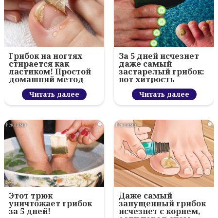
Грибок на ногтях
За 5 дней исчезнет
стирается как
даже самый
ластиком! Простой
застарелый грибок:
домашний метод
вот хитрость
Читать далее
Читать далее
i
i
Этот трюк
Даже самый
уничтожает грибок
запущенный грибок
за 5 дней!
исчезнет с корнем,