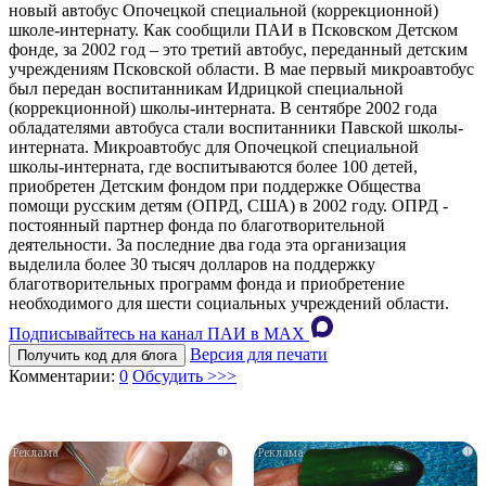
новый автобус Опочецкой специальной (коррекционной)
школе-интернату. Как сообщили ПАИ в Псковском Детском
фонде, за 2002 год – это третий автобус, переданный детским
учреждениям Псковской области. В мае первый микроавтобус
был передан воспитанникам Идрицкой специальной
(коррекционной) школы-интерната. В сентябре 2002 года
обладателями автобуса стали воспитанники Павской школы-
интерната. Микроавтобус для Опочецкой специальной
школы-интерната, где воспитываются более 100 детей,
приобретен Детским фондом при поддержке Общества
помощи русским детям (ОПРД, США) в 2002 году. ОПРД -
постоянный партнер фонда по благотворительной
деятельности. За последние два года эта организация
выделила более 30 тысяч долларов на поддержку
благотворительных программ фонда и приобретение
необходимого для шести социальных учреждений области.
Подписывайтесь на канал ПАИ в MAХ
Версия для печати
Получить код для блога
Комментарии:
0
Обсудить >>>
i
i