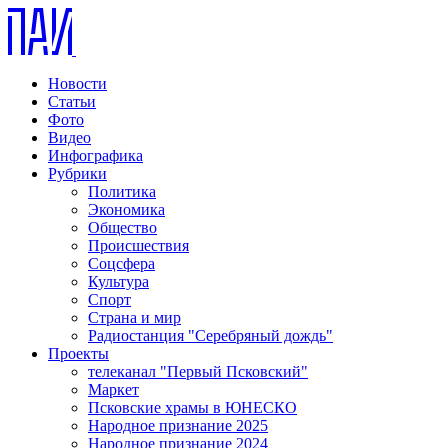
Новости
Статьи
Фото
Видео
Инфографика
Рубрики
Политика
Экономика
Общество
Происшествия
Соцсфера
Культура
Спорт
Страна и мир
Радиостанция "Серебряный дождь"
Проекты
телеканал "Первый Псковский"
Маркет
Псковские храмы в ЮНЕСКО
Народное признание 2025
Народное признание 2024