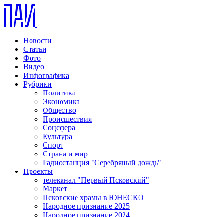
Новости
Статьи
Фото
Видео
Инфографика
Рубрики
Политика
Экономика
Общество
Происшествия
Соцсфера
Культура
Спорт
Страна и мир
Радиостанция "Серебряный дождь"
Проекты
телеканал "Первый Псковский"
Маркет
Псковские храмы в ЮНЕСКО
Народное признание 2025
Народное признание 2024