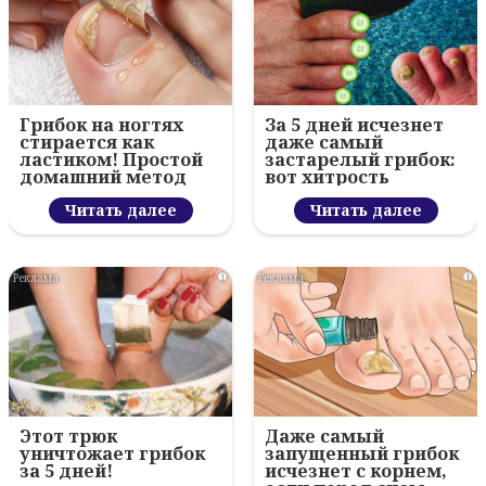
Грибок на ногтях
За 5 дней исчезнет
стирается как
даже самый
ластиком! Простой
застарелый грибок:
домашний метод
вот хитрость
Читать далее
Читать далее
i
i
Этот трюк
Даже самый
уничтожает грибок
запущенный грибок
за 5 дней!
исчезнет с корнем,