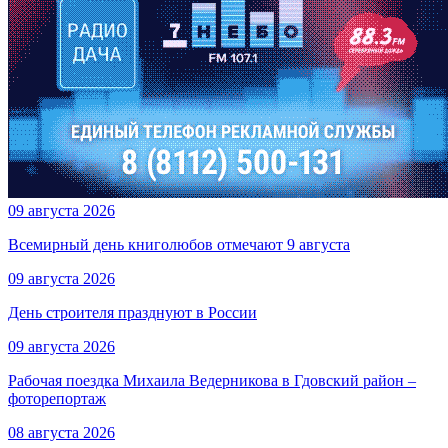
09 августа 2026
Всемирный день книголюбов отмечают 9 августа
09 августа 2026
День строителя празднуют в России
09 августа 2026
Рабочая поездка Михаила Ведерникова в Гдовский район –
фоторепортаж
08 августа 2026