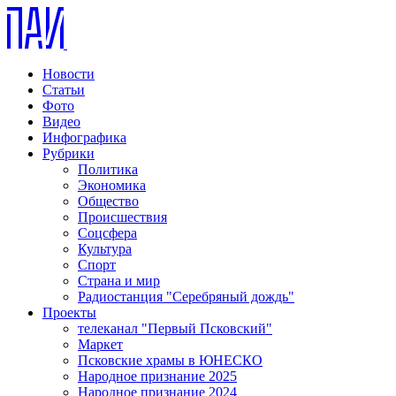
Новости
Статьи
Фото
Видео
Инфографика
Рубрики
Политика
Экономика
Общество
Происшествия
Соцсфера
Культура
Спорт
Страна и мир
Радиостанция "Серебряный дождь"
Проекты
телеканал "Первый Псковский"
Маркет
Псковские храмы в ЮНЕСКО
Народное признание 2025
Народное признание 2024