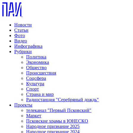
Новости
Статьи
Фото
Видео
Инфографика
Рубрики
Политика
Экономика
Общество
Происшествия
Соцсфера
Культура
Спорт
Страна и мир
Радиостанция "Серебряный дождь"
Проекты
телеканал "Первый Псковский"
Маркет
Псковские храмы в ЮНЕСКО
Народное признание 2025
Народное признание 2024