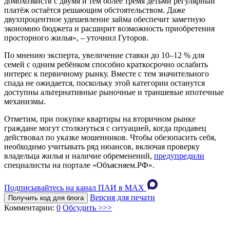
домохозяйств с двумя и тем более тремя детьми регулярный
платёж остаётся решающим обстоятельством. Даже
двухпроцентное удешевление займа обеспечит заметную
экономию бюджета и расширит возможность приобретения
просторного жилья», – уточнил Гуторов.
По мнению эксперта, увеличение ставки до 10–12 % для
семей с одним ребёнком способно краткосрочно ослабить
интерес к первичному рынку. Вместе с тем значительного
спада не ожидается, поскольку этой категории останутся
доступны альтернативные рыночные и траншевые ипотечные
механизмы.
Отметим, при покупке квартиры на вторичном рынке
граждане могут столкнуться с ситуацией, когда продавец
действовал по указке мошенников. Чтобы обезопасить себя,
необходимо учитывать ряд нюансов, включая проверку
владельца жилья и наличие обременений,
предупредили
специалисты на портале «Объясняем.РФ».
Подписывайтесь на канал ПАИ в MAХ
Версия для печати
Получить код для блога
Комментарии:
0
Обсудить >>>