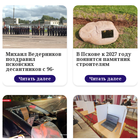
Михаил Ведерников
В Пскове к 2027 году
поздравил
появится памятник
псковских
строителям
десантников с 96-
летием ВДВ и
вручил награды
Читать далее
Читать далее