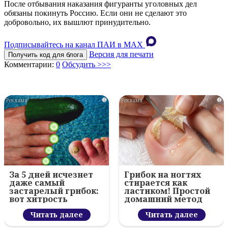
После отбывания наказания фигуранты уголовных дел
обязаны покинуть Россию. Если они не сделают это
добровольно, их вышлют принудительно.
Подписывайтесь на канал ПАИ в MAХ
Версия для печати
Получить код для блога
Комментарии:
0
Обсудить >>>
i
i
За 5 дней исчезнет
Грибок на ногтях
даже самый
стирается как
застарелый грибок:
ластиком! Простой
вот хитрость
домашний метод
Читать далее
Читать далее