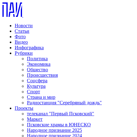
Новости
Статьи
Фото
Видео
Инфографика
Рубрики
Политика
Экономика
Общество
Происшествия
Соцсфера
Культура
Спорт
Страна и мир
Радиостанция "Серебряный дождь"
Проекты
телеканал "Первый Псковский"
Маркет
Псковские храмы в ЮНЕСКО
Народное признание 2025
Народное признание 2024