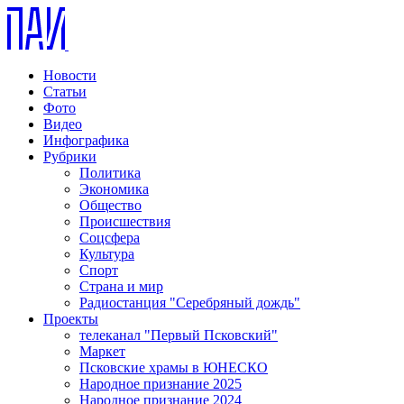
Новости
Статьи
Фото
Видео
Инфографика
Рубрики
Политика
Экономика
Общество
Происшествия
Соцсфера
Культура
Спорт
Страна и мир
Радиостанция "Серебряный дождь"
Проекты
телеканал "Первый Псковский"
Маркет
Псковские храмы в ЮНЕСКО
Народное признание 2025
Народное признание 2024