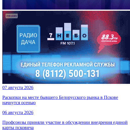
07 августа 2026
Раскопки на месте бывшего Белорусского рынка в Пскове
начнутся осенью
06 августа 2026
Профсоюзы приняли участие в обсуждении внедрения единой
карты псковича