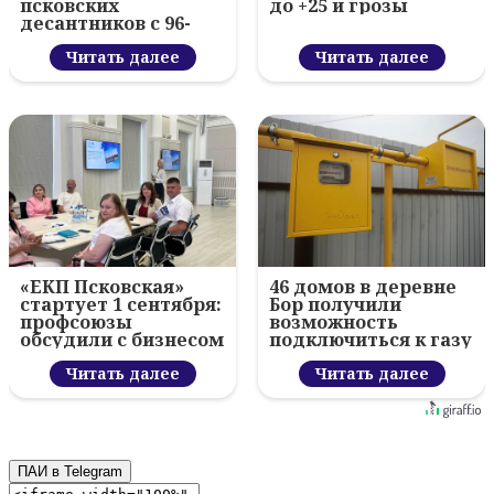
псковских
до +25 и грозы
десантников с 96-
летием ВДВ и
вручил награды
Читать далее
Читать далее
«ЕКП Псковская»
46 домов в деревне
стартует 1 сентября:
Бор получили
профсоюзы
возможность
обсудили с бизнесом
подключиться к газу
новый цифровой
проект
Читать далее
Читать далее
ПАИ в Telegram