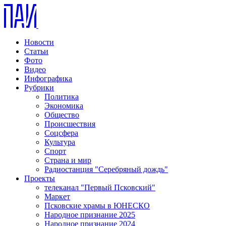
Новости
Статьи
Фото
Видео
Инфографика
Рубрики
Политика
Экономика
Общество
Происшествия
Соцсфера
Культура
Спорт
Страна и мир
Радиостанция "Серебряный дождь"
Проекты
телеканал "Первый Псковский"
Маркет
Псковские храмы в ЮНЕСКО
Народное признание 2025
Народное признание 2024