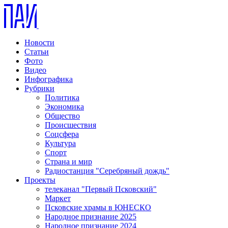
Новости
Статьи
Фото
Видео
Инфографика
Рубрики
Политика
Экономика
Общество
Происшествия
Соцсфера
Культура
Спорт
Страна и мир
Радиостанция "Серебряный дождь"
Проекты
телеканал "Первый Псковский"
Маркет
Псковские храмы в ЮНЕСКО
Народное признание 2025
Народное признание 2024