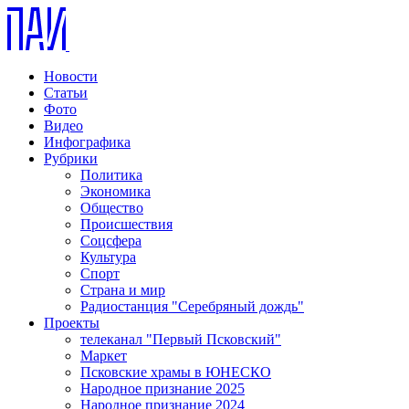
Новости
Статьи
Фото
Видео
Инфографика
Рубрики
Политика
Экономика
Общество
Происшествия
Соцсфера
Культура
Спорт
Страна и мир
Радиостанция "Серебряный дождь"
Проекты
телеканал "Первый Псковский"
Маркет
Псковские храмы в ЮНЕСКО
Народное признание 2025
Народное признание 2024