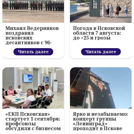
Михаил Ведерников
Погода в Псковской
поздравил
области 7 августа:
псковских
до +25 и грозы
десантников с 96-
летием ВДВ и
вручил награды
Читать далее
Читать далее
«ЕКП Псковская»
Ярко и незабываемо:
стартует 1 сентября:
концерт группы
профсоюзы
«Ленинград»
обсудили с бизнесом
проходит в Пскове
новый цифровой