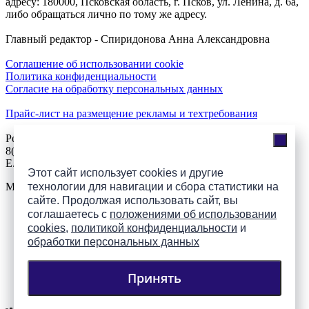
адресу: 180000, Псковская область, г. Псков, ул. Ленина, д. 6а,
либо обращаться лично по тому же адресу.
Главный редактор - Спиридонова Анна Александровна
Соглашение об использовании cookie
Политика конфиденциальности
Согласие на обработку персональных данных
Прайс-лист на размещение рекламы и техтребования
Реклама на сайте
8(921)508-52-62, телефон 8(8112) 500-131
E.Sezeikina@mhpsk.ru
Этот сайт использует cookies и другие
Меню
технологии для навигации и сбора статистики на
сайте. Продолжая использовать сайт, вы
соглашаетесь с
положениями об использовании
Слушать радио «7 небо» онлайн
cookies
,
политикой конфиденциальности
и
обработки персональных данных
Принять
Подпишись на группы
ПАИ в соцсетях!