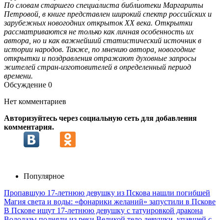
По словам старшего специалиста библиотеки Маргариты
Петровой, в книге представлен широкий спектр российских и
зарубежных новогодних открыток XX века. Открытки
рассматриваются не только как личная особенность их
автора, но и как важнейший статистический источник в
истории народов. Также, по мнению автора, новогодние
открытки и поздравления отражают духовные запросы
жителей стран-изготовителей в определенный период
времени.
Обсуждение
0
Нет комментариев
Авторизуйтесь через социальную сеть для добавления
комментария.
Популярное
Пропавшую 17-летнюю девушку из Пскова нашли погибшей
Магия света и воды: «фонарики желаний» запустили в Пскове
В Пскове ищут 17‑летнюю девушку с татуировкой дракона
Водолазы подняли из реки Великой тело девушки, упавшей с