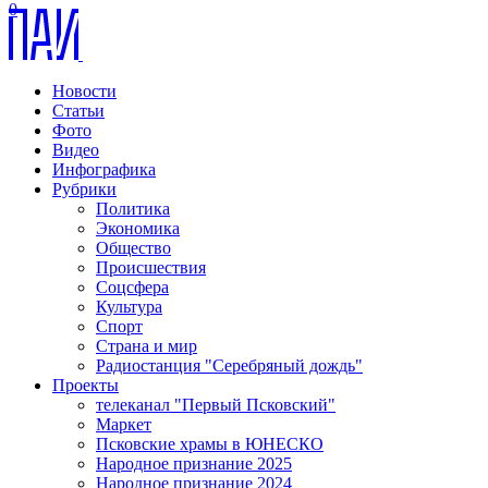
0
Новости
Статьи
Фото
Видео
Инфографика
Рубрики
Политика
Экономика
Общество
Происшествия
Соцсфера
Культура
Спорт
Страна и мир
Радиостанция "Серебряный дождь"
Проекты
телеканал "Первый Псковский"
Маркет
Псковские храмы в ЮНЕСКО
Народное признание 2025
Народное признание 2024