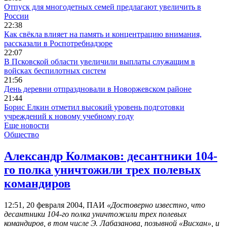
Отпуск для многодетных семей предлагают увеличить в
России
22:38
Как свёкла влияет на память и концентрацию внимания,
рассказали в Роспотребнадзоре
22:07
В Псковской области увеличили выплаты служащим в
войсках беспилотных систем
21:56
День деревни отпраздновали в Новоржевском районе
21:44
Борис Елкин отметил высокий уровень подготовки
учреждений к новому учебному году
Еще новости
Общество
Александр Колмаков: десантники 104-
го полка уничтожили трех полевых
командиров
12:51, 20 февраля 2004, ПАИ
«Достоверно известно, что
десантники 104-го полка уничтожили трех полевых
командиров, в том числе Э. Лабазанова, позывной «Висхан», и