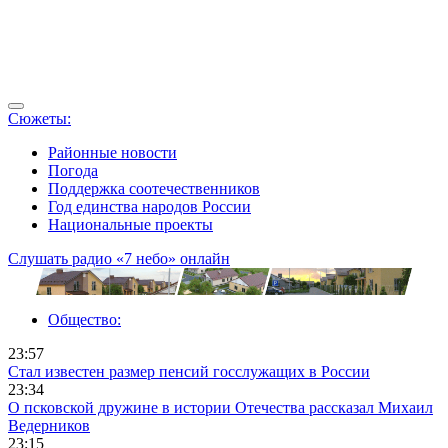
Сюжеты:
Районные новости
Погода
Поддержка соотечественников
Год единства народов России
Национальные проекты
Слушать радио «7 небо» онлайн
Общество:
23:57
Стал известен размер пенсий госслужащих в России
23:34
О псковской дружине в истории Отечества рассказал Михаил
Ведерников
23:15