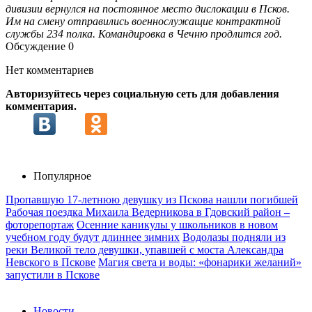
дивизии вернулся на постоянное место дислокации в Псков.
Им на смену отправились военнослужащие контрактной
службы 234 полка. Командировка в Чечню продлится год.
Обсуждение
0
Нет комментариев
Авторизуйтесь через социальную сеть для добавления
комментария.
Популярное
Пропавшую 17-летнюю девушку из Пскова нашли погибшей
Рабочая поездка Михаила Ведерникова в Гдовский район –
фоторепортаж
Осенние каникулы у школьников в новом
учебном году будут длиннее зимних
Водолазы подняли из
реки Великой тело девушки, упавшей с моста Александра
Невского в Пскове
Магия света и воды: «фонарики желаний»
запустили в Пскове
Новости