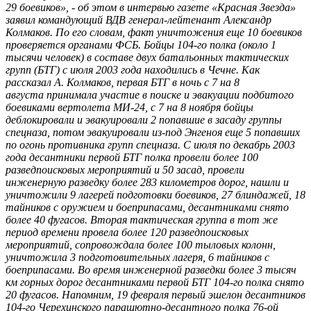
29 боевиков», - об этом в интервью газете «Красная Звезда»
заявил командующий ВДВ генерал-лейтенант Александр
Колмаков. По его словам, факт уничтожения еще 10 боевиков
проверяется органами ФСБ. Бойцы 104-го полка (около 1
тысячи человек) в составе двух батальонных тактических
групп (БТГ) с июля 2003 года находились в Чечне. Как
рассказал А. Колмаков, первая БТГ в ночь с 7 на 8
августа принимала участие в поиске и эвакуации подбитого
боевиками вертолета МИ-24, с 7 на 8 ноября бойцы
деблокировали и эвакуировали 2 попавшие в засаду группы
спецназа, потом эвакуировали из-под Энгеноя еще 5 попавших
по огонь противника групп спецназа. С июля по декабрь 2003
года десантники первой БТГ полка провели более 100
разведпоисковых мероприятий и 50 засад, провели
инженерную разведку более 283 километров дорог, нашли и
уничтожили 9 лагерей подготовки боевиков, 27 блиндажей, 18
тайников с оружием и боеприпасами, десантниками снято
более 40 фугасов. Вторая тактическая группа в тот же
период времени провела более 120 разведпоисковых
мероприятий, сопровождала более 100 тыловых колонн,
уничтожила 3 подготовительных лагеря, 6 тайников с
боеприпасами. Во время инженерной разведки более 3 тысяч
км горных дорог десантниками первой БТГ 104-го полка снято
20 фугасов. Напомним, 19 февраля первый эшелон десантников
104-го Черехинского парашютно-десантного полка 76-ой