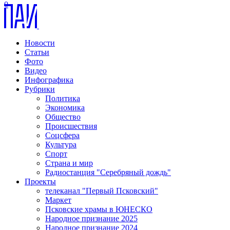
0
Новости
Статьи
Фото
Видео
Инфографика
Рубрики
Политика
Экономика
Общество
Происшествия
Соцсфера
Культура
Спорт
Страна и мир
Радиостанция "Серебряный дождь"
Проекты
телеканал "Первый Псковский"
Маркет
Псковские храмы в ЮНЕСКО
Народное признание 2025
Народное признание 2024