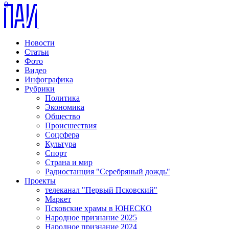
0
Новости
Статьи
Фото
Видео
Инфографика
Рубрики
Политика
Экономика
Общество
Происшествия
Соцсфера
Культура
Спорт
Страна и мир
Радиостанция "Серебряный дождь"
Проекты
телеканал "Первый Псковский"
Маркет
Псковские храмы в ЮНЕСКО
Народное признание 2025
Народное признание 2024