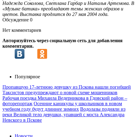
Надежда Соколова, Светлана Гарбар и Наталья Артемова. В
«Музыке батика» преобладают темы женских образов и
цветов. Выставка продлится до 27 мая 2004 года.
Обсуждение
0
Нет комментариев
Авторизуйтесь через социальную сеть для добавления
комментария.
Популярное
Пропавшую 17-летнюю девушку из Пскова нашли погибшей
Таксистов предупреждают о новой схеме мошенников
Рабочая поездка Михаила Ведерникова в Гдовский район –
фоторепортаж
Осенние каникулы у школьников в новом
учебном году будут длиннее зимних
Водолазы подняли из
реки Великой тело девушки, упавшей с моста Александра
Невского в Пскове
Новости