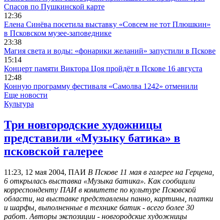
Спасов по Пушкинской карте
12:36
Елена Синёва посетила выставку «Совсем не тот Плюшкин»
в Псковском музее-заповеднике
23:38
Магия света и воды: «фонарики желаний» запустили в Пскове
15:14
Концерт памяти Виктора Цоя пройдёт в Пскове 16 августа
12:48
Конную программу фестиваля «Самолва 1242» отменили
Еще новости
Культура
Три новгородские художницы
представили «Музыку батика» в
псковской галерее
11:23, 12 мая 2004, ПАИ
В Пскове 11 мая в галерее на Герцена,
6 открылась выставка «Музыка батика». Как сообщили
корреспонденту ПАИ в комитете по культуре Псковской
области, на выставке представлены панно, картины, платки
и шарфы, выполненные в технике батик - всего более 30
работ. Авторы экспозиции - новгородские художницы