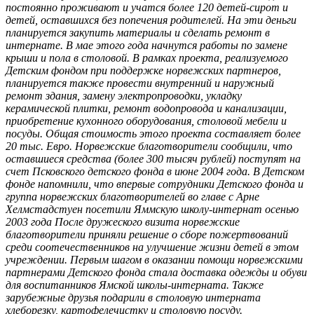
постоянно проживают и учатся более 120 детей-сирот и
детей, оставшихся без попечения родителей. На эти деньги
планируется закупить материалы и сделать ремонт в
интернате. В мае этого года начнутся работы по замене
крыши и пола в столовой. В рамках проекта, реализуемого
Детским фондом при поддержке норвежских партнеров,
планируется также провести внутренний и наружный
ремонт здания, замену электропроводки, укладку
керамической плитки, ремонт водопровода и канализации,
приобретение кухонного оборудования, столовой мебели и
посуды. Общая стоимость этого проекта составляет более
20 тыс. Евро. Норвежские благотворители сообщили, что
оставшиеся средства (более 300 тысяч рублей) поступят на
счет Псковского детского фонда в июне 2004 года. В Детском
фонде напомнили, что впервые сотрудники Детского фонда и
группа норвежских благотворителей во главе с Арне
Хелмстадстуен посетили Яммскую школу-интернат осенью
2003 года После дружеского визита норвежские
благотворители приняли решение о сборе пожертвований
среди соотечественников на улучшение жизни детей в этом
учреждении. Первым шагом в оказании помощи норвежскими
партнерами Детского фонда стала доставка одежды и обуви
для воспитанников Ямской школы-интерната. Также
зарубежные друзья подарили в столовую интерната
хлеборезку, картофелечистку и столовую посуду.