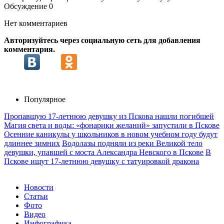
Обсуждение
0
Нет комментариев
Авторизуйтесь через социальную сеть для добавления
комментария.
Популярное
Пропавшую 17-летнюю девушку из Пскова нашли погибшей
Магия света и воды: «фонарики желаний» запустили в Пскове
Осенние каникулы у школьников в новом учебном году будут
длиннее зимних
Водолазы подняли из реки Великой тело
девушки, упавшей с моста Александра Невского в Пскове
В
Пскове ищут 17‑летнюю девушку с татуировкой дракона
Новости
Статьи
Фото
Видео
Инфографика