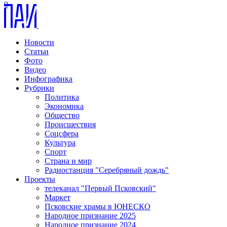
0
Новости
Статьи
Фото
Видео
Инфографика
Рубрики
Политика
Экономика
Общество
Происшествия
Соцсфера
Культура
Спорт
Страна и мир
Радиостанция "Серебряный дождь"
Проекты
телеканал "Первый Псковский"
Маркет
Псковские храмы в ЮНЕСКО
Народное признание 2025
Народное признание 2024