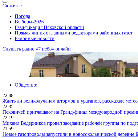
Сюжеты:
Погода
Выборы-2026
Газификация Псковской области
Прямая линия с главными редакторами районных газет
Районные новости
Слушать радио «7 небо» онлайн
Общество:
22:48
Ждать ли великолучанам штормов и ураганов, рассказала мете
22:35
Псковичей приглашают на Гранд‑финал международной преми
22:19
Михаил Ведерников провёл заседание рабочей группы по подг
21:59
Новые газопроводы запустили в новосокольнической деревне 