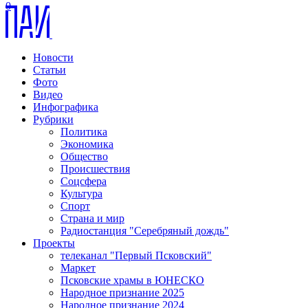
0
Новости
Статьи
Фото
Видео
Инфографика
Рубрики
Политика
Экономика
Общество
Происшествия
Соцсфера
Культура
Спорт
Страна и мир
Радиостанция "Серебряный дождь"
Проекты
телеканал "Первый Псковский"
Маркет
Псковские храмы в ЮНЕСКО
Народное признание 2025
Народное признание 2024