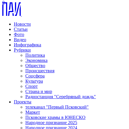
0
Новости
Статьи
Фото
Видео
Инфографика
Рубрики
Политика
Экономика
Общество
Происшествия
Соцсфера
Культура
Спорт
Страна и мир
Радиостанция "Серебряный дождь"
Проекты
телеканал "Первый Псковский"
Маркет
Псковские храмы в ЮНЕСКО
Народное признание 2025
Народное признание 2024