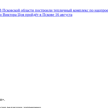
В Псковской области построили тепличный комплекс по нацпро
и Виктора Цоя пройдёт в Пскове 16 августа
и».
асия редакции запрещено.