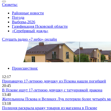
Сюжеты:
Районные новости
Погода
Выборы-2026
Газификация Псковской области
«Серебряный дождь»
Слушать радио «7 небо» онлайн
Происшествия:
12:17
Пропавшую 17-летнюю девушку из Пскова нашли погибшей
20:45
В Пскове ищут 17‑летнюю девушку с татуировкой дракона
13:40
Жительницы Пскова и Великих Лук потеряли более четырёх м
13:18
Полиция раскрыла кражу товаров из магазина в Пскове