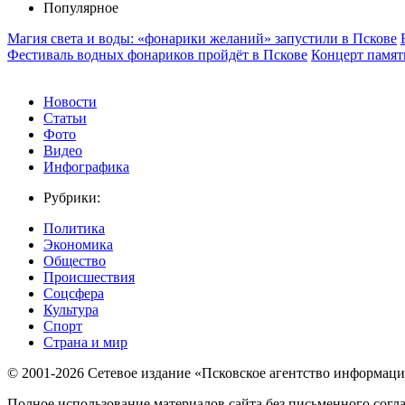
Популярное
Магия света и воды: «фонарики желаний» запустили в Пскове
Фестиваль водных фонариков пройдёт в Пскове
Концерт памят
Новости
Статьи
Фото
Видео
Инфографика
Рубрики:
Политика
Экономика
Общество
Происшествия
Соцсфера
Культура
Спорт
Страна и мир
© 2001-2026 Сетевое издание «Псковское агентство информаци
Полное использование материалов сайта без письменного согл