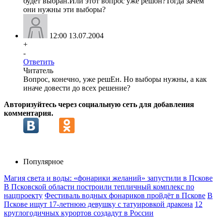
будет выбран.Или этот вопрос уже решон?Тогда зачем
они нужны эти выборы?
12:00 13.07.2004
+
-
Ответить
Читатель
Вопрос, конечно, уже решЕн. Но выборы нужны, а как
иначе довести до всех решение?
Авторизуйтесь через социальную сеть для добавления
комментария.
Популярное
Магия света и воды: «фонарики желаний» запустили в Пскове
В Псковской области построили тепличный комплекс по
нацпроекту
Фестиваль водных фонариков пройдёт в Пскове
В
Пскове ищут 17‑летнюю девушку с татуировкой дракона
12
круглогодичных курортов создадут в России