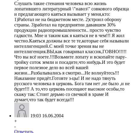
Слушать такие стенания человека всю жизнь
лопатившего литературный \"навоз\" совкового образца
и предлагающего каяться вызывает у меня,кто:
1)Работал не на бюджетном месте. 2)строил оборону
страны. 3)работал на предприятии дававшем 30%
продукции радиопромышленности.. просто чувство
гадкости. Мне и таким как я каяться не в чем!!! Я жил
честно.Каяться должны все те те,которые себя называли
интеллигенцией.С моей точке зрения вы не
интеллигенция.ВЫ,как говаривал классик,ГОВНО!!!!!
Что вы всё ноете.!!!Возьмите лопату и вскопайте пару-
тройку соток земли и посадите,что нибудь.И это будет
первое полезное дело во всей вашей
жизни...Разбалывались я смотрю...Не волнуйтесь!!!
Наказание придёт.Готовте з-цы! И не надо тянуть
русского человека в церковь. Бога там нет ,не было ,и не
будет!!! А то,что церковь посещают высокие особы,то
скажу так: Стоит дерьмо со свечкой в храме И
думает,что так будет всегда!!!
19:03 16.06.2004
+
-
Ответить