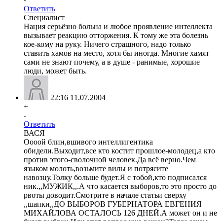
Ответить
Специалист
Нация серьёзно больна и любое проявление интеллекта
вызывает реакцию отторжения. К тому же эта болезнь
кое-кому на руку. Ничего страшного, надо только
ставить хамов на место, хотя бы иногда. Многие хамят
сами не знают почему, а в душе - ранимые, хорошие
люди, может быть.
22:16 11.07.2004
+
-
Ответить
ВАСЯ
Оооой блин,вшивого интеллигентика
обидели.Выходит,все кто костит прошлое-молодец,а кто
против этого-сволочной человек.Да всё верно.Чем
языком молоть,возьмите вилы и потрясите
навозцу.Толку больше будет.Я с тобой,кто подписался
ник.,,МУЖИК,,.А что касается выборов,то это просто до
рвоты доводит.Смотрите в начале статьи сверху
,,шапки,,ДО ВЫБОРОВ ГУБЕРНАТОРА ЕВГЕНИЯ
МИХАЙЛОВА ОСТАЛОСЬ 126 ДНЕЙ.А может он и не