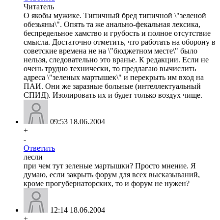
Читатель
О якобы мужике. Типичный бред типичной \"зеленой
обезьяны\". Опять та же анально-фекальная лексика,
беспредельное хамство и грубость и полное отсутствие
смысла. Достаточно отметить, что работать на оборону в
советские времена не на \"бюджетном месте\" было
нельзя, следовательно это вранье. К редакции. Если не
очень трудно технически, то предлагаю вычислить
адреса \"зеленых мартышек\" и перекрыть им вход на
ПАИ. Они же заразные больные (интеллектуальный
СПИД). Изолировать их и будет только воздух чище.
09:53 18.06.2004
+
-
Ответить
лесли
при чем тут зеленые мартышки? Просто мнение. Я
думаю, если закрыть форум для всех высказываний,
кроме прогубернаторских, то и форум не нужен?
12:14 18.06.2004
+