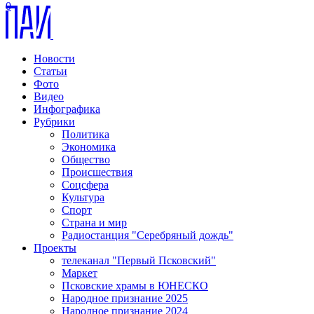
0
Новости
Статьи
Фото
Видео
Инфографика
Рубрики
Политика
Экономика
Общество
Происшествия
Соцсфера
Культура
Спорт
Страна и мир
Радиостанция "Серебряный дождь"
Проекты
телеканал "Первый Псковский"
Маркет
Псковские храмы в ЮНЕСКО
Народное признание 2025
Народное признание 2024