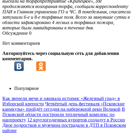
выехали на торфопредприятие «Крипецкое», где
продолжаются возгорания торфа, сообщили корреспонденту
ПАИ в Главном управлении ГО и ЧС. В понедельник, спасатели
затушили 6-е и 8-е торфяные поля. Всего за минувшие сутки в
области зафиксировано 4 лесных и торфяных пожара,
которые были ликвидированы в течение дня.
Обсуждение
0
Нет комментариев
Авторизуйтесь через социальную сеть для добавления
комментария.
Популярное
Как звенели мечи и оживала история: «Железный град» в
Изборской крепости
Четвёртый день фестиваля «Псковские
каникулы» пройдёт сегодня на набережной реки Великой
В
Псковской области построили тепличный комплекс по
нацпроекту
12 круглогодичных курортов создадут в России
Двое подростков и мужчина пострадали в ДТП в Псковском
районе