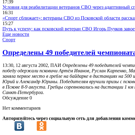
17:39
Условия для реабилитации ветеранов СВО через адаптивный сп
16:31
«Спорт сближает»: ветераны СВО из Псковской области расска
15:27
Путь к успеху: как псковский ветеран СВО Игорь Пучков заво
Еще новости
Спорт
Определены 49 победителей чемпионата
13:30, 12 августа 2002, ПАИ
Определены 49 победителей чемпио
победу одержали псковичи Артём Иванов, Руслан Карпенко, Ма
заняла первое место в гребле на байдарке в дистанциях на 50
Юрий и Александр Юрины. Победителям вручили призы с псковск
в Пскове 8-9 августа. Гребцы соревновались на дистанции 1 км 
Санкт-Петербурга.
Обсуждение
0
Нет комментариев
Авторизуйтесь через социальную сеть для добавления комм