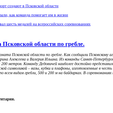
орт создают в Псковской области
зали, как команда помогает им в жизни
евал шесть медалей на всероссийских соревнованиях
 Псковской области по гребле.
ната Псковской области по гребле. Как сообщили Псковскому а
рина Алексеева и Валерия Ильина. Из команды Санкт-Петербург
0 и 200 метров. Команду Дедовичей наиболее достойно представи
ой символикой – вазы, кубки и плафоны, изготовленные в честь
по всем видам гребли, 500 и 200 м на байдарках. В соревнования
ентария.