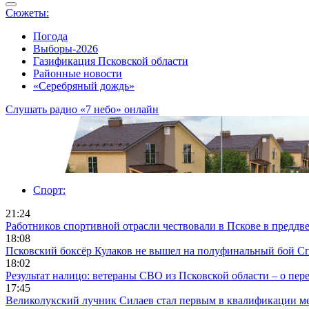
Сюжеты:
Погода
Выборы-2026
Газификация Псковской области
Районные новости
«Серебряный дождь»
Слушать радио «7 небо» онлайн
Спорт:
21:24
Работников спортивной отрасли чествовали в Пскове в преддв
18:08
Псковский боксёр Кулаков не вышел на полуфинальный бой Спа
18:02
Результат налицо: ветераны СВО из Псковской области – о пер
17:45
Великолукский лучник Силаев стал первым в квалификации м