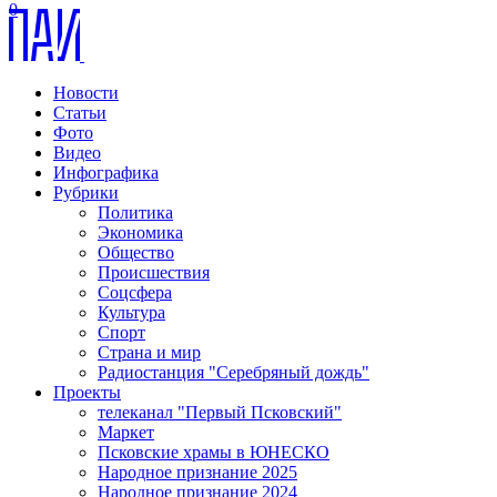
0
Новости
Статьи
Фото
Видео
Инфографика
Рубрики
Политика
Экономика
Общество
Происшествия
Соцсфера
Культура
Спорт
Страна и мир
Радиостанция "Серебряный дождь"
Проекты
телеканал "Первый Псковский"
Маркет
Псковские храмы в ЮНЕСКО
Народное признание 2025
Народное признание 2024