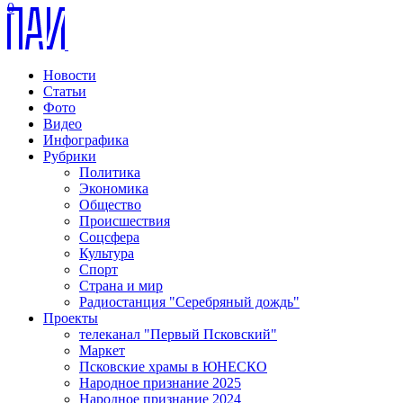
0
Новости
Статьи
Фото
Видео
Инфографика
Рубрики
Политика
Экономика
Общество
Происшествия
Соцсфера
Культура
Спорт
Страна и мир
Радиостанция "Серебряный дождь"
Проекты
телеканал "Первый Псковский"
Маркет
Псковские храмы в ЮНЕСКО
Народное признание 2025
Народное признание 2024