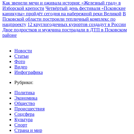
Как звенели мечи и оживала история: «Железный град» в
Изборской крепости
Четвёртый день фестиваля «Псковские
каникулы» пройдёт сегодня на набережной реки Великой
В
Псковской области построили тепличный комплекс по
нацпроекту
12 круглогодичных курортов создадут в России
Двое подростков и мужчина пострадали в ДТП в Псковском
районе
Новости
Статьи
Фото
Видео
Инфографика
Рубрики:
Политика
Экономика
Общество
Происшествия
Соцсфера
Культура
Спорт
Страна и мир