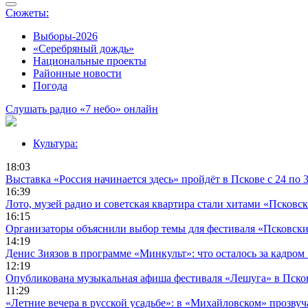
Сюжеты:
Выборы-2026
«Серебряный дождь»
Национальные проекты
Районные новости
Погода
Слушать радио «7 небо» онлайн
Культура:
18:03
Выставка «Россия начинается здесь» пройдёт в Пскове с 24 по 3
16:39
Лото, музей радио и советская квартира стали хитами «Псковс
16:15
Организаторы объяснили выбор темы для фестиваля «Псковск
14:19
Денис Зиязов в программе «Минкульт»: что осталось за кадро
12:19
Опубликована музыкальная афиша фестиваля «Лешуга» в Пско
11:29
«Летние вечера в русской усадьбе»: в «Михайловском» прозву