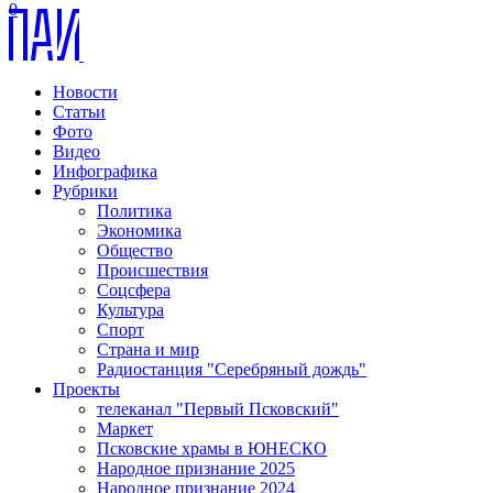
0
Новости
Статьи
Фото
Видео
Инфографика
Рубрики
Политика
Экономика
Общество
Происшествия
Соцсфера
Культура
Спорт
Страна и мир
Радиостанция "Серебряный дождь"
Проекты
телеканал "Первый Псковский"
Маркет
Псковские храмы в ЮНЕСКО
Народное признание 2025
Народное признание 2024