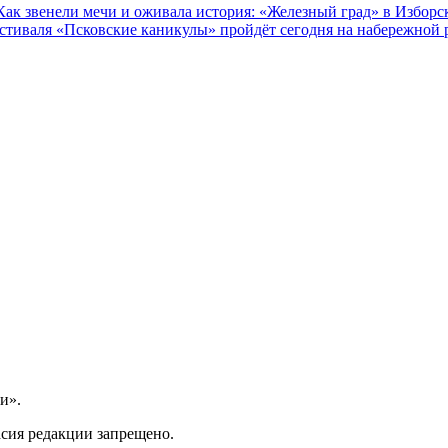
Как звенели мечи и оживала история: «Железный град» в Изборс
естиваля «Псковские каникулы» пройдёт сегодня на набережной 
и».
асия редакции запрещено.