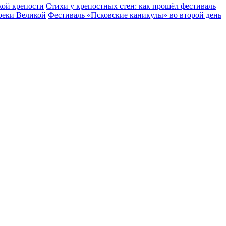
кой крепости
Стихи у крепостных стен: как прошёл фестиваль
реки Великой
Фестиваль «Псковские каникулы» во второй день