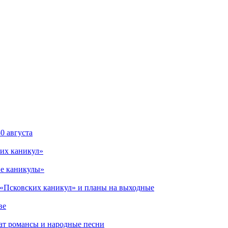
0 августа
ких каникул»
ие каникулы»
м «Псковских каникул» и планы на выходные
ве
чат романсы и народные песни