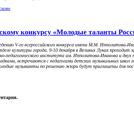
скове
ийскому конкурсу «Молодые таланты Рос
ведению V-го всероссийского конкурса имени М.М. Ипполитова-
тделе культуры города. 9-10 декабря в Великих Луках проходит
льно-педагогического института им. Ипполитова-Иванова и дв
ощадками, встречаются с педагогами детских музыкальных школ
е молодые музыканты по решению жюри будут приглашены для пост
ентария.