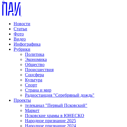
0
Новости
Статьи
Фото
Видео
Инфографика
Рубрики
Политика
Экономика
Общество
Происшествия
Соцсфера
Культура
Спорт
Страна и мир
Радиостанция "Серебряный дождь"
Проекты
телеканал "Первый Псковский"
Маркет
Псковские храмы в ЮНЕСКО
Народное признание 2025
Народное признание 2024