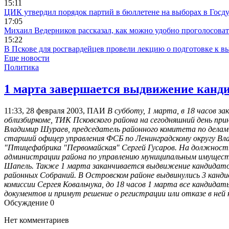
15:11
ЦИК утвердил порядок партий в бюллетене на выборах в Госд
17:05
Михаил Ведерников рассказал, как можно удобно проголосова
15:22
В Пскове для росгвардейцев провели лекцию о подготовке к в
Еще новости
Политика
1 марта завершается выдвижение канди
11:33, 28 февраля 2003, ПАИ
В субботу, 1 марта, в 18 часов з
облизбиркоме, ТИК Псковского района на сегодняшний день прин
Владимир Шураев, председатель районного комитета по делам 
старший офицер управления ФСБ по Ленинградскому округу Вл
"Птицефабрика "Первомайская" Сергей Гусаров. На должность
администрации района по управлению муниципальным имущест
Шапель. Также 1 марта заканчивается выдвижение кандидатов
районных Собраний. В Островском районе выдвинулись 3 кандид
комиссии Сергея Ковальчука, до 18 часов 1 марта все кандид
документов и примут решение о регистрации или отказе в ней
Обсуждение
0
Нет комментариев