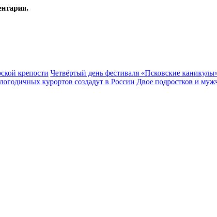
ентария.
рской крепости
Четвёртый день фестиваля «Псковские каникулы»
глогодичных курортов создадут в России
Двое подростков и муж