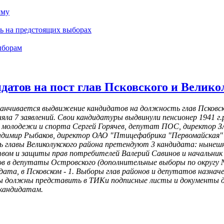
уму
ть на предстоящих выборах
ыборам
датов на пост глав Псковского и Велико
аканчивается выдвижение кандидатов на должность глав Псковск
яла 7 заявлений. Свои кандидатуры выдвинули пенсионер 1941 г.р
молодежи и спорта Сергей Горячев, депутат ПОС, директор ЗАО
адимир Рыбаков, директор ОАО "Птицефабрика "Первомайская" 
 главы Великолукского района претендуют 3 кандидата: нынеш
вом и защиты прав потребителей Валерий Савинов и начальник
 в депутаты Островского (дополнительные выборы по округу № 
ата, в Псковском - 1. Выборы глав районов и депутатов назнач
аты должны представить в ТИКи подписные листы и документы дл
 кандидатам.