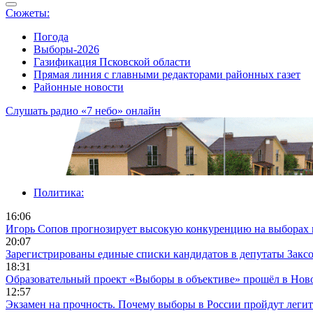
Сюжеты:
Погода
Выборы-2026
Газификация Псковской области
Прямая линия с главными редакторами районных газет
Районные новости
Слушать радио «7 небо» онлайн
Политика:
16:06
Игорь Сопов прогнозирует высокую конкуренцию на выборах 
20:07
Зарегистрированы единые списки кандидатов в депутаты Заксо
18:31
Образовательный проект «Выборы в объективе» прошёл в Нов
12:57
Экзамен на прочность. Почему выборы в России пройдут леги