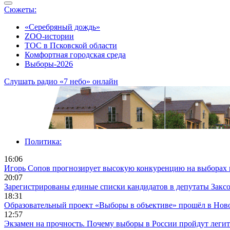
Сюжеты:
«Серебряный дождь»
ZOO-истории
ТОС в Псковской области
Комфортная городская среда
Выборы-2026
Слушать радио «7 небо» онлайн
Политика:
16:06
Игорь Сопов прогнозирует высокую конкуренцию на выборах 
20:07
Зарегистрированы единые списки кандидатов в депутаты Заксо
18:31
Образовательный проект «Выборы в объективе» прошёл в Нов
12:57
Экзамен на прочность. Почему выборы в России пройдут леги