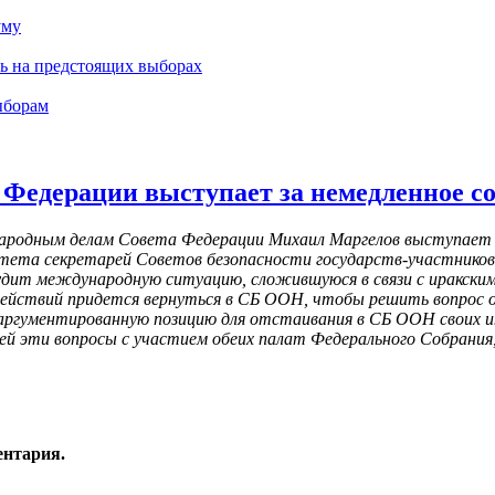
уму
ть на предстоящих выборах
ыборам
 Федерации выступает за немедленное с
родным делам Совета Федерации Михаил Маргелов выступает за
итета секретарей Советов безопасности государств-участников 
дит международную ситуацию, сложившуюся в связи с иракским к
ействий придется вернуться в СБ ООН, чтобы решить вопрос о 
ргументированную позицию для отстаивания в СБ ООН своих инт
 ней эти вопросы с участием обеих палат Федерального Собрани
ентария.