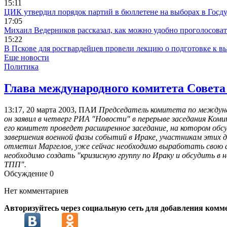
15:11
ЦИК утвердил порядок партий в бюллетене на выборах в Госд
17:05
Михаил Ведерников рассказал, как можно удобно проголосова
15:22
В Пскове для росгвардейцев провели лекцию о подготовке к в
Еще новости
Политика
Глава международного комитета Совета
13:17, 20 марта 2003, ПАИ
Председатель комитета по междуна
он заявил в четверг РИА "Новости" в перерыве заседания Ком
его комитет проведет расширенное заседание, на котором обсу
завершения военной фазы событий в Ираке, участникам этих д
отметил Маргелов, уже сейчас необходимо выработать свою а
необходимо создать "кризисную группу по Ираку и обсудить в
ТПП".
Обсуждение
0
Нет комментариев
Авторизуйтесь через социальную сеть для добавления комм