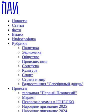
0
Новости
Статьи
Фото
Видео
Инфографика
Рубрики
Политика
Экономика
Общество
Происшествия
Соцсфера
Культура
Спорт
Страна и мир
Радиостанция "Серебряный дождь"
Проекты
телеканал "Первый Псковский"
Маркет
Псковские храмы в ЮНЕСКО
Народное признание 2025
Народное признание 2024