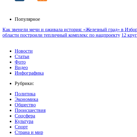
Популярное
Как звенели мечи и оживала история: «Железный град» в Избо
области построили тепличный комплекс по нацпроекту
12 кру
Новости
Статьи
Фото
Видео
Инфографика
Рубрики:
Политика
Экономика
Общество
Происшествия
Соцсфера
Культура
Спорт
Страна и мир