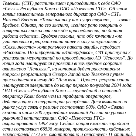
Телеком» (СЗТ) рассчитывает присоединить к себе ОАО
«Связь» Республики Коми и ОАО «Псковская ГТС». Об этом
заявил заместитель генерального директора ОАО «СЗТ»
Николай Бредков. «Такие планы у нас существуют», — заявил
Бредков. Однако, по его мнению, «сейчас рано говорить о
конкретных сроках или способе присоединения, но данная
работа ведется». Бредков пояснил, что обе компании «не
участвовали в реорганизации ранее в силу отсутствия у
«Связьинвеста» контрольного пакета акций», передает
«Росбалт». По информации «Интерфакса», СЗТ приступил к
реализации мероприятий по присоединению АО "Ленсвязь". До
конца года планируется провести внеочередное собрание
акционеров "Ленсвязи", на котором будут рассмотрены
вопросы реорганизации Северо-Западного Телекома путем
присоединения к нему АО "Ленсвязь". Процесс реорганизации
планируется завершить до конца первого полугодия 2004 года.
ОАО «Связь» Республики Коми — крупнейший и основной
оператор Коми более чем из тридцати операторов,
действующих на территории республики. Доля компании на
рынке услуг связи в регионе составляет 90%. ОАО «Связь»
входит в число 200 крупнейших компаний России по уровню
рыночной капитализации. ОАО «Псковская ГТС»
акционирована в 1993 году. Сейчас общая емкость городской
сети составляет 66536 номеров, протяженность кабельных
магистралей 1172 км, смонтировано и действует 11 станций.