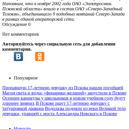
Напомним, что в ноябре 2002 года ОАО «Электросвязь
Псковской области» вошло в состав ОАО «Северо-Западный
Телеком», объединившего 9 подобных компаний Северо-Запада
в рамках единой операторской сети.
Обсуждение
0
Нет комментариев
Авторизуйтесь через социальную сеть для добавления
комментария.
Популярное
Пропавшую 17-летнюю девушку из Пскова нашли погибшей
Магия света и воды: «фонарики желаний» запустили в Пскове
Осенние каникулы у школьников в новом учебном году будут
длиннее зимних
В Пскове ищут 17‑летнюю девушку с
татуировкой дракона
Водолазы подняли из реки Великой тело
девушки, упавшей с моста Александра Невского в Пскове
Новости