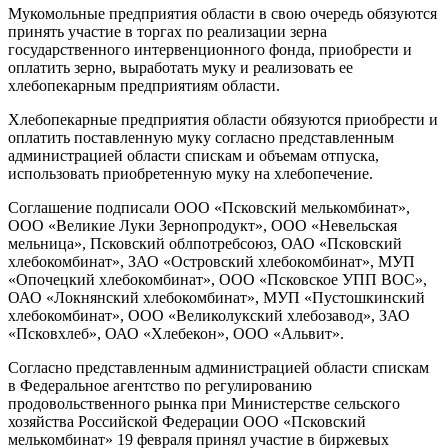
Мукомольные предприятия области в свою очередь обязуются
принять участие в торгах по реализации зерна
государственного интервенционного фонда, приобрести и
оплатить зерно, выработать муку и реализовать ее
хлебопекарным предприятиям области.
Хлебопекарные предприятия области обязуются приобрести и
оплатить поставленную муку согласно представленным
администрацией области спискам и объемам отпуска,
использовать приобретенную муку на хлебопечение.
Соглашение подписали ООО «Псковский мелькомбинат»,
ООО «Великие Луки Зернопродукт», ООО «Невельская
мельница», Псковский облпотребсоюз, ОАО «Псковский
хлебокомбинат», ЗАО «Островский хлебокомбинат», МУП
«Опочецкий хлебокомбинат», ООО «Псковское УПП ВОС»,
ОАО «Локнянский хлебокомбинат», МУП «Пустошкинский
хлебокомбинат», ООО «Великолукский хлебозавод», ЗАО
«Псковхлеб», ОАО «Хлебекон», ООО «Альвит».
Согласно представленным администрацией области спискам
в Федеральное агентство по регулированию
продовольственного рынка при Министерстве сельского
хозяйства Российской Федерации ООО «Псковский
мелькомбинат» 19 февраля принял участие в биржевых