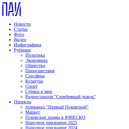
Новости
Статьи
Фото
Видео
Инфографика
Рубрики
Политика
Экономика
Общество
Происшествия
Соцсфера
Культура
Спорт
Страна и мир
Радиостанция "Серебряный дождь"
Проекты
телеканал "Первый Псковский"
Маркет
Псковские храмы в ЮНЕСКО
Народное признание 2025
Народное признание 2024