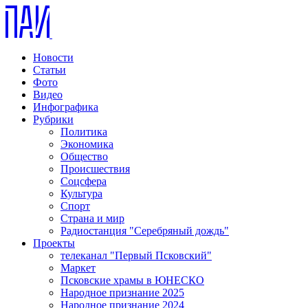
Новости
Статьи
Фото
Видео
Инфографика
Рубрики
Политика
Экономика
Общество
Происшествия
Соцсфера
Культура
Спорт
Страна и мир
Радиостанция "Серебряный дождь"
Проекты
телеканал "Первый Псковский"
Маркет
Псковские храмы в ЮНЕСКО
Народное признание 2025
Народное признание 2024