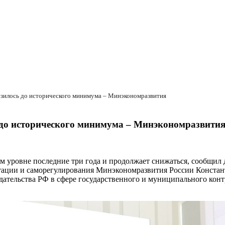
низилось до исторического минимума – Минэкономразвития
ь до исторического минимума – Минэкономразвити
ом уровне последние три года и продолжает снижаться, сообщил
итации и саморегулирования Минэкономразвития России Констан
ательства РФ в сфере государственного и муниципального конт