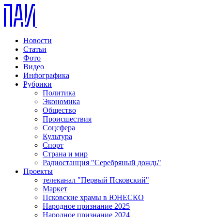
Новости
Статьи
Фото
Видео
Инфографика
Рубрики
Политика
Экономика
Общество
Происшествия
Соцсфера
Культура
Спорт
Страна и мир
Радиостанция "Серебряный дождь"
Проекты
телеканал "Первый Псковский"
Маркет
Псковские храмы в ЮНЕСКО
Народное признание 2025
Народное признание 2024