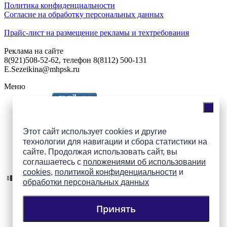
Политика конфиденциальности
Согласие на обработку персональных данных
Прайс-лист на размещение рекламы и техтребования
Реклама на сайте
8(921)508-52-62, телефон 8(8112) 500-131
E.Sezeikina@mhpsk.ru
Меню
Слушать радио «7 небо» онлайн
Этот сайт использует cookies и другие
технологии для навигации и сбора статистики на
сайте. Продолжая использовать сайт, вы
Подпишись на группы
соглашаетесь с
положениями об использовании
ПАИ в соцсетях!
cookies
,
политикой конфиденциальности
и
обработки персональных данных
Принять