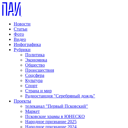
Новости
Статьи
Фото
Видео
Инфографика
Рубрики
Политика
Экономика
Общество
Происшествия
Соцсфера
Культура
Спорт
Страна и мир
Радиостанция "Серебряный дождь"
Проекты
телеканал "Первый Псковский"
Маркет
Псковские храмы в ЮНЕСКО
Народное признание 2025
Народное признание 2024