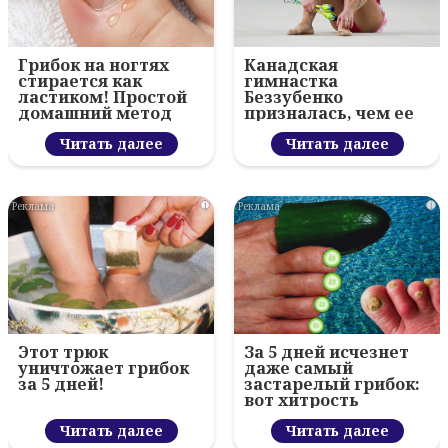
Грибок на ногтях
Канадская
стирается как
гимнастка
ластиком! Простой
Беззубенко
домашний метод
призналась, чем ее
разочаровала
Читать далее
Москва
Читать далее
i
i
Этот трюк
За 5 дней исчезнет
уничтожает грибок
даже самый
за 5 дней!
застарелый грибок:
вот хитрость
Читать далее
Читать далее