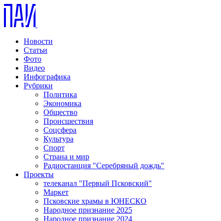
Новости
Статьи
Фото
Видео
Инфографика
Рубрики
Политика
Экономика
Общество
Происшествия
Соцсфера
Культура
Спорт
Страна и мир
Радиостанция "Серебряный дождь"
Проекты
телеканал "Первый Псковский"
Маркет
Псковские храмы в ЮНЕСКО
Народное признание 2025
Народное признание 2024