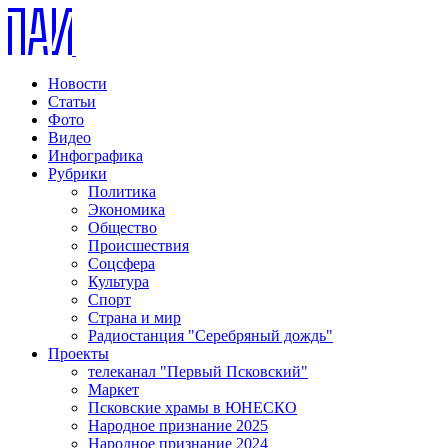
Новости
Статьи
Фото
Видео
Инфографика
Рубрики
Политика
Экономика
Общество
Происшествия
Соцсфера
Культура
Спорт
Страна и мир
Радиостанция "Серебряный дождь"
Проекты
телеканал "Первый Псковский"
Маркет
Псковские храмы в ЮНЕСКО
Народное признание 2025
Народное признание 2024