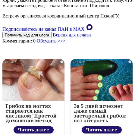
корни, уважать прошлое и ответственно подходить к тому, что
мы делаем сегодня», – сказал Константин Широков.
Встречу организовал координационный центр ПсковГУ.
Подписывайтесь на канал ПАИ в MAХ
Версия для печати
Получить код для блога
Комментарии:
0
Обсудить >>>
i
i
Грибок на ногтях
За 5 дней исчезнет
стирается как
даже самый
ластиком! Простой
застарелый грибок:
домашний метод
вот хитрость
Читать далее
Читать далее