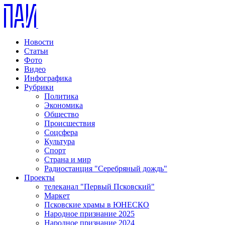
Новости
Статьи
Фото
Видео
Инфографика
Рубрики
Политика
Экономика
Общество
Происшествия
Соцсфера
Культура
Спорт
Страна и мир
Радиостанция "Серебряный дождь"
Проекты
телеканал "Первый Псковский"
Маркет
Псковские храмы в ЮНЕСКО
Народное признание 2025
Народное признание 2024