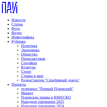
Новости
Статьи
Фото
Видео
Инфографика
Рубрики
Политика
Экономика
Общество
Происшествия
Соцсфера
Культура
Спорт
Страна и мир
Радиостанция "Серебряный дождь"
Проекты
телеканал "Первый Псковский"
Маркет
Псковские храмы в ЮНЕСКО
Народное признание 2025
Народное признание 2024