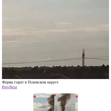
Ферма горит в Псковском округе
Ф
Фото: ПАИ
Prev
Next