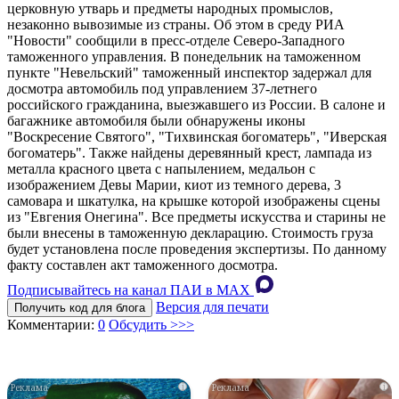
церковную утварь и предметы народных промыслов,
незаконно вывозимые из страны. Об этом в среду РИА
"Новости" сообщили в пресс-отделе Северо-Западного
таможенного управления. В понедельник на таможенном
пункте "Невельский" таможенный инспектор задержал для
досмотра автомобиль под управлением 37-летнего
российского гражданина, выезжавшего из России. В салоне и
багажнике автомобиля были обнаружены иконы
"Воскресение Святого", "Тихвинская богоматерь", "Иверская
богоматерь". Также найдены деревянный крест, лампада из
металла красного цвета с напылением, медальон с
изображением Девы Марии, киот из темного дерева, 3
самовара и шкатулка, на крышке которой изображены сцены
из "Евгения Онегина". Все предметы искусства и старины не
были внесены в таможенную декларацию. Стоимость груза
будет установлена после проведения экспертизы. По данному
факту составлен акт таможенного досмотра.
Подписывайтесь на канал ПАИ в MAХ
Версия для печати
Получить код для блога
Комментарии:
0
Обсудить >>>
i
i