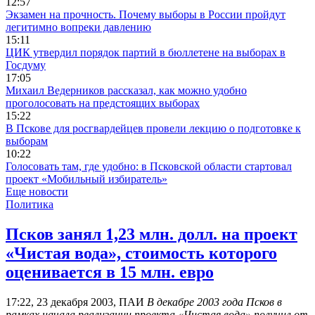
12:57
Экзамен на прочность. Почему выборы в России пройдут
легитимно вопреки давлению
15:11
ЦИК утвердил порядок партий в бюллетене на выборах в
Госдуму
17:05
Михаил Ведерников рассказал, как можно удобно
проголосовать на предстоящих выборах
15:22
В Пскове для росгвардейцев провели лекцию о подготовке к
выборам
10:22
Голосовать там, где удобно: в Псковской области стартовал
проект «Мобильный избиратель»
Еще новости
Политика
Псков занял 1,23 млн. долл. на проект
«Чистая вода», стоимость которого
оценивается в 15 млн. евро
17:22, 23 декабря 2003, ПАИ
В декабре 2003 года Псков в
рамках начала реализации проекта «Чистая вода» получил от