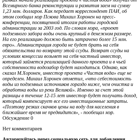
Всемирного банка реконструкции и развития заем на сумму
1,23 млн. долларов. Как передает корреспондент ПАИ, об
этом сообщил мэр Пскова Михаил Хоронен на пресс-
конференции, посвященной итогам работы городской
администрации за 2003 год. По словам мэра, «проект
подземного забора воды очень крупный в денежном размере.
На его реализацию должно быть затрачено более 15 млн.
евро». Администрация города не будет брать на себя
обязательства по возврату этой ссуды. Возврат ссуды на
условиях концессии возьмет на себя частный инвестор,
который займется реализацией данного проекта и в чьей
собственности водозабор будет находиться. Однако, как
сказал М.Хоронен, инвестор проекта «Чистая вода» еще не
определен. Михаил Хоронен отметил, «что себестоимость
воды из подземных источников гораздо ниже, чем очистка и
обработка воды из реки Великой». Именно за счет этой
разницы в течение 12-15 лет инвестор будет получать доход,
который компенсирует все его инвестиционные затраты.
«Поэтому резких скачков цены на воду для населения в
ближайшее время не предвидится», - пообещал мэр.
Обсуждение
0
Нет комментариев
Авторизуйтесь через социальную сеть для добавления