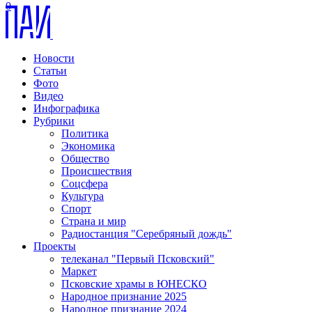
0
Новости
Статьи
Фото
Видео
Инфографика
Рубрики
Политика
Экономика
Общество
Происшествия
Соцсфера
Культура
Спорт
Страна и мир
Радиостанция "Серебряный дождь"
Проекты
телеканал "Первый Псковский"
Маркет
Псковские храмы в ЮНЕСКО
Народное признание 2025
Народное признание 2024