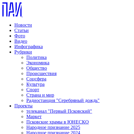
Новости
Статьи
Фото
Видео
Инфографика
Рубрики
Политика
Экономика
Общество
Происшествия
Соцсфера
Культура
Спорт
Страна и мир
Радиостанция "Серебряный дождь"
Проекты
телеканал "Первый Псковский"
Маркет
Псковские храмы в ЮНЕСКО
Народное признание 2025
Народное признание 2024