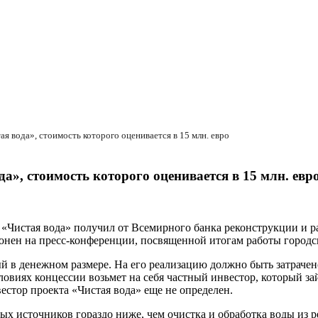
тая вода», стоимость которого оценивается в 15 млн. евро
да», стоимость которого оценивается в 15 млн. евр
 «Чистая вода» получил от Всемирного банка реконструкции и ра
нен на пресс-конференции, посвященной итогам работы городск
й в денежном размере. На его реализацию должно быть затрачено
условиях концессии возьмет на себя частный инвестор, который з
вестор проекта «Чистая вода» еще не определен.
х источников гораздо ниже, чем очистка и обработка воды из р