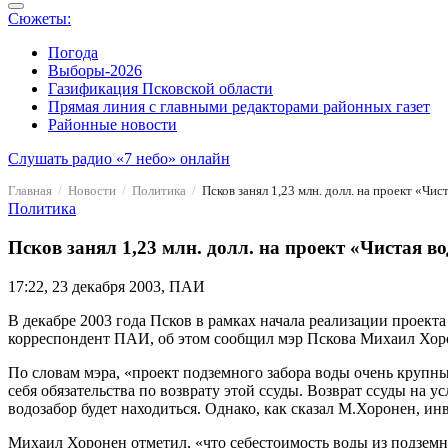
Сюжеты:
Погода
Выборы-2026
Газификация Псковской области
Прямая линия с главными редакторами районных газет
Районные новости
Слушать радио «7 небо» онлайн
Главная
Новости
Политика
Псков занял 1,23 млн. долл. на проект «Чис
Политика
Псков занял 1,23 млн. долл. на проект «Чистая во
17:22, 23 декабря 2003, ПАИ
В декабре 2003 года Псков в рамках начала реализации проекта
корреспондент ПАИ, об этом сообщил мэр Пскова Михаил Хоро
По словам мэра, «проект подземного забора воды очень крупны
себя обязательства по возврату этой ссуды. Возврат ссуды на 
водозабор будет находиться. Однако, как сказал М.Хоронен, ин
Михаил Хоронен отметил, «что себестоимость воды из подземны