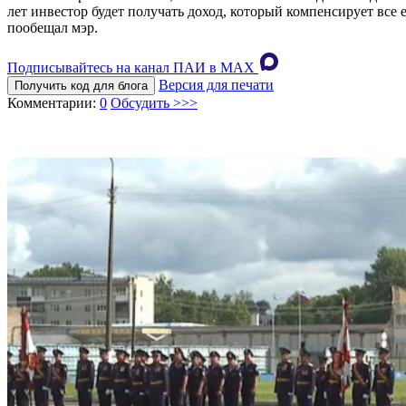
лет инвестор будет получать доход, который компенсирует все
пообещал мэр.
Подписывайтесь на канал ПАИ в MAХ
Версия для печати
Получить код для блога
Комментарии:
0
Обсудить >>>