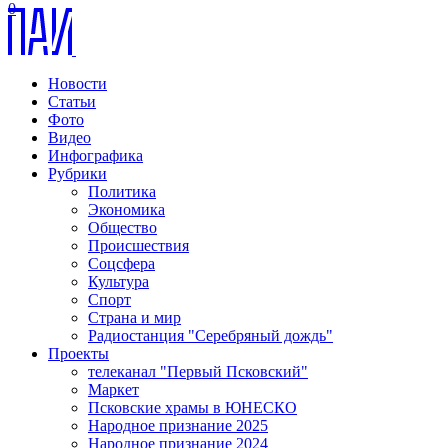
0
Новости
Статьи
Фото
Видео
Инфографика
Рубрики
Политика
Экономика
Общество
Происшествия
Соцсфера
Культура
Спорт
Страна и мир
Радиостанция "Серебряный дождь"
Проекты
телеканал "Первый Псковский"
Маркет
Псковские храмы в ЮНЕСКО
Народное признание 2025
Народное признание 2024