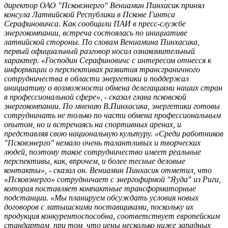
директор ОАО "Псковэнерго" Вениамин Пинхасик принял
консула Латвийской Республики в Пскове Гинтса
Серафиновичса. Как сообщили ПАИ в пресс-службе
энергокомпании, встреча состоялась по инициативе
латвийской стороны. По словам Вениамина Пинхасика,
первый официальный разговор носил ознакомительный
характер. «Господин Серафиновичс с интересом отнесся к
информации о перспективах развития трансграничного
сотрудничества в области энергетики и поддержал
инициативу о возможности обмена делегациями наших стран
в профессиональной сфере», - сказал глава псковской
энергокомпании. По мнению В.Пинхасика, энергетики готовы
сотрудничать не только по части обмена профессиональным
опытом, но и встречаясь на спортивных аренах, и
представляя свою национальную культуру. «Среди работников
"Псковэнерго" немало очень талантливых и творческих
людей, поэтому такое сотрудничество имеет реальные
перспективы, как, впрочем, и более тесные деловые
контакты», - сказал он. Вениамин Пинхасик отметил, что
«Псковэнерго» сотрудничает с энергофирмой "Яуда" из Риги,
которая поставляет компактные трансформаторные
подстанции. «Мы планируем обсуждать условия новых
договоров с латышскими поставщиками, поскольку их
продукция конкурентоспособна, соответствует европейским
стандартам, при том, что цены несколько ниже западных