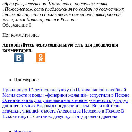
образцов», - сказал он. Кроме того, по словам главы
«Псковэнерго», есть предложения по созданию совместных
производств, «что способствует созданию новых рабочих
мест, как в Латвии, так и в России».
Обсуждение
0
Нет комментариев
Авторизуйтесь через социальную сеть для добавления
комментария.
Популярное
Пропавшую 17-летнюю девушку из Пскова нашли погибшей
Магия света и воды: «фонарики желаний» запустили в Пскове
Осенние каникулы у школьников в новом учебном году будут
длиннее зимних
Водолазы подняли из реки Великой тело
девушки, упавшей с моста Александра Невского в Пскове
В
Пскове ищут 17‑летнюю девушку с татуировкой дракона
Новости