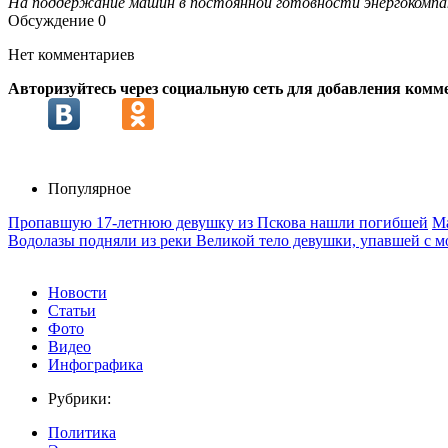
На поддержание машин в постоянной готовности энергокомпани
Обсуждение
0
Нет комментариев
Авторизуйтесь через социальную сеть для добавления комм
Популярное
Пропавшую 17-летнюю девушку из Пскова нашли погибшей
Ма
Водолазы подняли из реки Великой тело девушки, упавшей с м
Новости
Статьи
Фото
Видео
Инфографика
Рубрики:
Политика