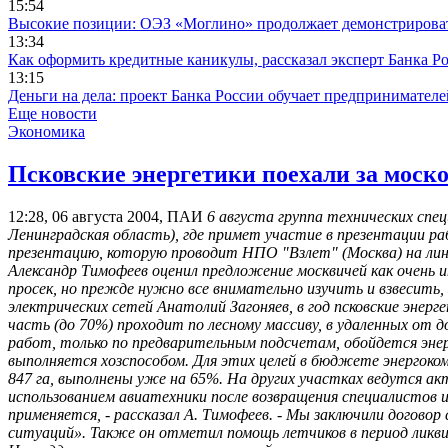
15:54
Высокие позиции: ОЭЗ «Моглино» продолжает демонстрирова
13:34
Как оформить кредитные каникулы, рассказал эксперт Банка Р
13:15
Деньги на дела: проект Банка России обучает предпринимател
Еще новости
Экономика
Псковские энергетики поехали за моск
12:28, 06 августа 2004, ПАИ
6 августа группа технических спе
Ленинградская область), где примет участие в презентации ра
презентацию, которую проводит НПО "Взлет" (Москва) на лин
Александр Тимофеев оценил предложение москвичей как очень 
просек, но прежде нужно все внимательно изучить и взвесить,
электрических сетей Анатолий Загоняев, в год псковские энер
часть (до 70%) проходит по лесному массиву, в удаленных о
работ, только по предварительным подсчетам, обойдется энер
выполняется хозспособом. Для этих целей в бюджете энергокомп
847 га, выполнены уже на 65%. На других участках ведутся а
использованием авиатехники после возвращения специалистов и
применяется, - рассказал А. Тимофеев. - Мы заключили догово
ситуаций». Также он отметил помощь летчиков в период ликвид