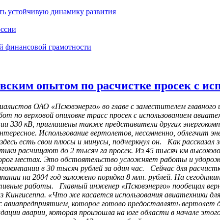
ть устойчивую динамику развития
оссии
ей финансовой грамотности
овским опытом по расчистке просек с и
циалистов ОАО «Псковэнерго» во главе с заместителем главног
бот по верховой опиловке трасс просек с использованием авиате
ии 330 кВ, приглашены также представители других энергоком
интересное. Использование вертолетов, несомненно, облегчит 
 здесь есть свои плюсы и минусы, подчеркнул он. Как рассказа
гетики расчищают до 2 тысяч га просек. Из 45 тысяч км высоко
т дорог местах. Это обстоятельство усложняет работы и удоро
гокомпании в 30 тысяч рублей за один час. Сейчас для расчист
ании на 2004 год заложено порядка 8 млн. рублей. На сегодняшни
ктивные работы. Главный инженер «Псковэнерго» пообещал верну
з Кингисеппа. «Что же касается использования авиатехники для
р с авиапредприятием, которое готово предоставлять вертолет 
ации аварии, которая произошла на юге области в начале этого 