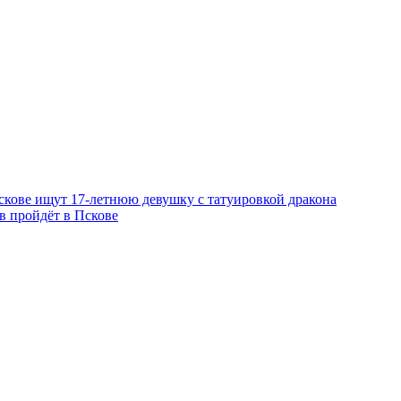
скове ищут 17‑летнюю девушку с татуировкой дракона
в пройдёт в Пскове