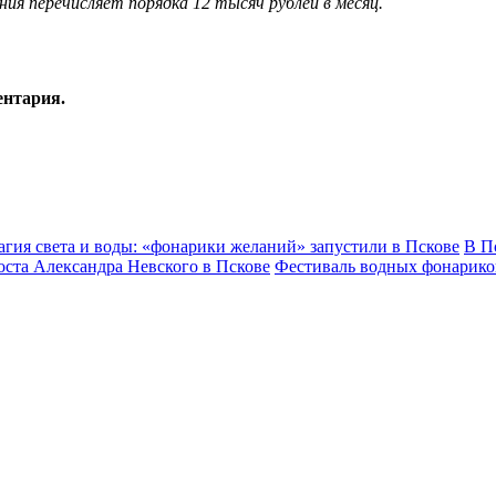
я перечисляет порядка 12 тысяч рублей в месяц.
ентария.
гия света и воды: «фонарики желаний» запустили в Пскове
В П
оста Александра Невского в Пскове
Фестиваль водных фонарико