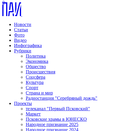
0
Новости
Статьи
Фото
Видео
Инфографика
Рубрики
Политика
Экономика
Общество
Происшествия
Соцсфера
Культура
Спорт
Страна и мир
Радиостанция "Серебряный дождь"
Проекты
телеканал "Первый Псковский"
Маркет
Псковские храмы в ЮНЕСКО
Народное признание 2025
Народное признание 2024