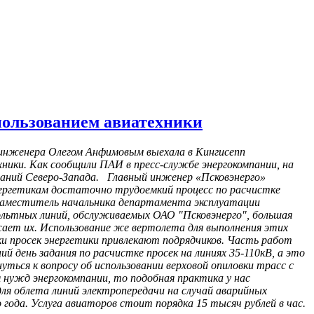
спользованием авиатехники
о инженера Олегом Анфимовым выехала в Кингисепп
хники. Как сообщили ПАИ в пресс-службе энергокомпании, на
паний Северо-Запада. Главный инженер «Псковэнерго»
энергетикам достаточно трудоемкий процесс по расчистке
л заместитель начальника департамента эксплуатации
вольтных линий, обслуживаемых ОАО "Псковэнерго", большая
жает их. Использование же вертолета для выполнения этих
ки просек энергетики привлекают подрядчиков. Часть работ
й день задания по расчистке просек на линиях 35-110кВ, а это
ться к вопросу об использовании верховой опиловки трасс с
 нужд энергокомпании, то подобная практика у нас
для облета линий электропередачи на случай аварийных
года. Услуга авиаторов стоит порядка 15 тысяч рублей в час.