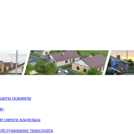
карты псковича
я»
ле смерти владельца
хобслуживание транспорта