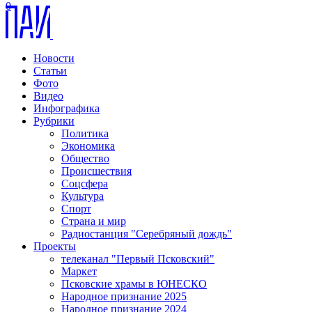
0
Новости
Статьи
Фото
Видео
Инфографика
Рубрики
Политика
Экономика
Общество
Происшествия
Соцсфера
Культура
Спорт
Страна и мир
Радиостанция "Серебряный дождь"
Проекты
телеканал "Первый Псковский"
Маркет
Псковские храмы в ЮНЕСКО
Народное признание 2025
Народное признание 2024