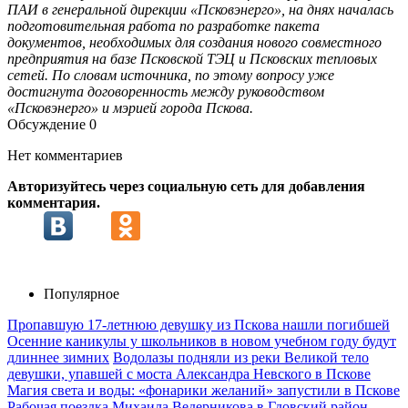
ПАИ в генеральной дирекции «Псковэнерго», на днях началась
подготовительная работа по разработке пакета
документов, необходимых для создания нового совместного
предприятия на базе Псковской ТЭЦ и Псковских тепловых
сетей. По словам источника, по этому вопросу уже
достигнута договоренность между руководством
«Псковэнерго» и мэрией города Пскова.
Обсуждение
0
Нет комментариев
Авторизуйтесь через социальную сеть для добавления
комментария.
Популярное
Пропавшую 17-летнюю девушку из Пскова нашли погибшей
Осенние каникулы у школьников в новом учебном году будут
длиннее зимних
Водолазы подняли из реки Великой тело
девушки, упавшей с моста Александра Невского в Пскове
Магия света и воды: «фонарики желаний» запустили в Пскове
Рабочая поездка Михаила Ведерникова в Гдовский район –