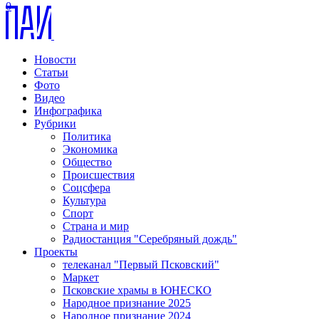
0
Новости
Статьи
Фото
Видео
Инфографика
Рубрики
Политика
Экономика
Общество
Происшествия
Соцсфера
Культура
Спорт
Страна и мир
Радиостанция "Серебряный дождь"
Проекты
телеканал "Первый Псковский"
Маркет
Псковские храмы в ЮНЕСКО
Народное признание 2025
Народное признание 2024