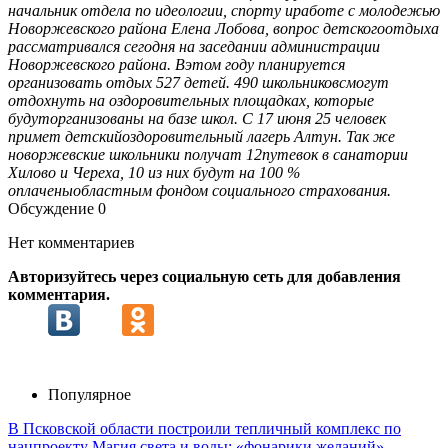
начальник отдела по идеологии, спорту иработе с молодежью
Новоржевского района Елена Лобова, вопрос детскогоотдыха
рассматривался сегодня на заседании администрации
Новоржевского района. Вэтом году планируется
организовать отдых 527 детей. 490 школьниковсмогут
отдохнуть на оздоровительных площадках, которые
будуторганизованы на базе школ. С 17 июня 25 человек
примет детскийоздоровительный лагерь Алтун. Так же
новоржевские школьники получат 12путевок в санатории
Хилово и Череха, 10 из них будут на 100 %
оплаченыобластным фондом социального страхования.
Обсуждение
0
Нет комментариев
Авторизуйтесь через социальную сеть для добавления
комментария.
Популярное
В Псковской области построили тепличный комплекс по
нацпроекту
Магия света и воды: «фонарики желаний»