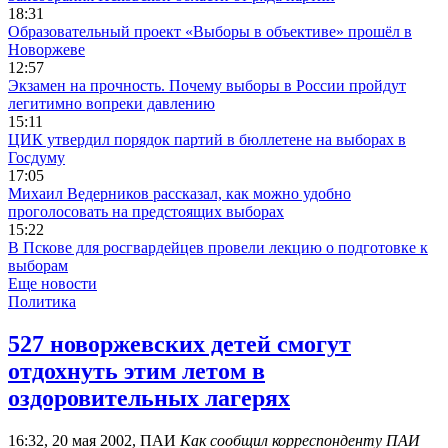
18:31
Образовательный проект «Выборы в объективе» прошёл в
Новоржеве
12:57
Экзамен на прочность. Почему выборы в России пройдут
легитимно вопреки давлению
15:11
ЦИК утвердил порядок партий в бюллетене на выборах в
Госдуму
17:05
Михаил Ведерников рассказал, как можно удобно
проголосовать на предстоящих выборах
15:22
В Пскове для росгвардейцев провели лекцию о подготовке к
выборам
Еще новости
Политика
527 новоржевских детей смогут
отдохнуть этим летом в
оздоровительных лагерях
16:32, 20 мая 2002, ПАИ
Как сообщил корреспонденту ПАИ