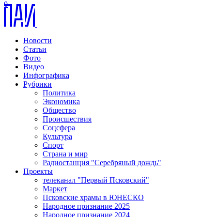
0
Новости
Статьи
Фото
Видео
Инфографика
Рубрики
Политика
Экономика
Общество
Происшествия
Соцсфера
Культура
Спорт
Страна и мир
Радиостанция "Серебряный дождь"
Проекты
телеканал "Первый Псковский"
Маркет
Псковские храмы в ЮНЕСКО
Народное признание 2025
Народное признание 2024