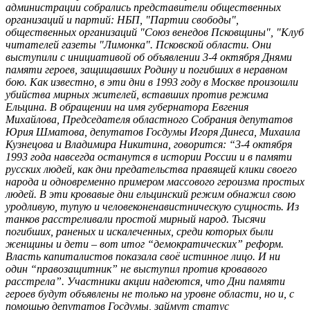
администрации собрались представители общественных
организаций и партий: НБП, "Партии свободы",
общественных организаций "Союз венедов Псковщины", "Клуб
читателей газеты "Лимонка". Псковской области. Они
выступили с инициативой об объявлении 3-4 октября Днями
памяти героев, защищавших Родину и погибших в неравном
бою. Как известно, в эти дни в 1993 году в Москве произошли
убийства мирных жителей, вставших против режима
Ельцина. В обращении на имя губернатора Евгения
Михайлова, Председателя областного Собрания депутатов
Юрия Шматова, депутатов Госдумы Игоря Динеса, Михаила
Кузнецова и Владимира Никитина, говорится: “3-4 октября
1993 года навсегда останутся в истории России и в памяти
русских людей, как дни предательства правящей клики своего
народа и одновременно примером массового героизма простых
людей. В эти кровавые дни ельцинский режим обнажил свою
уродливую, тупую и человеконенавистническую сущность. Из
танков расстреливали простой мирный народ. Тысячи
погибших, раненых и искалеченных, среди которых были
женщины и дети – вот итог “демократических” реформ.
Власть капиталистов показала своё истинное лицо. И ни
один “правозащитник” не выступил против кровавого
расстрела”. Участники акции надеются, что Дни памяти
героев будут объявлены не только на уровне области, но и, с
помощью депутатов Госдумы, займут статус