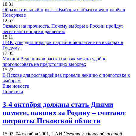
18:31
Образовательный проект «Выборы в объективе» прошёл в
Новоржеве
12:57
Экзамен на прочность. Почему выборы в России пройдут
легитимно вопреки давлению
15:11
ЦИК утвердил порядок партий в бюллетене на выборах в
Госдуму
17:05
Михаил Ведерников рассказал, как можно удобно
проголосовать на предстоящих выборах
15:22
В Пскове для росгвардейцев провели лекцию о подготовке к
выборам
Еще новости
Политика
3-4 октября должны стать Днями
памяти, павших за Родину – считают
патриоты Псковской области
15:02, 04 октября 2001, ПАИ
Сегодня у здания областной