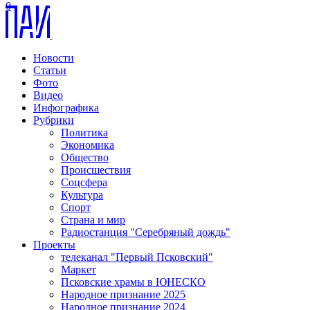
0
Новости
Статьи
Фото
Видео
Инфографика
Рубрики
Политика
Экономика
Общество
Происшествия
Соцсфера
Культура
Спорт
Страна и мир
Радиостанция "Серебряный дождь"
Проекты
телеканал "Первый Псковский"
Маркет
Псковские храмы в ЮНЕСКО
Народное признание 2025
Народное признание 2024