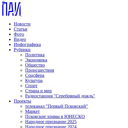
0
Новости
Статьи
Фото
Видео
Инфографика
Рубрики
Политика
Экономика
Общество
Происшествия
Соцсфера
Культура
Спорт
Страна и мир
Радиостанция "Серебряный дождь"
Проекты
телеканал "Первый Псковский"
Маркет
Псковские храмы в ЮНЕСКО
Народное признание 2025
Народное признание 2024